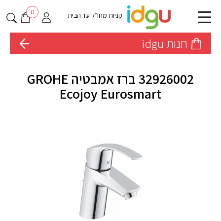
0
קניות מחו״ל עד הבית
חנות idgu
32926002 ברז אמבטיה GROHE
Ecojoy Eurosmart