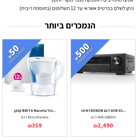
ניתן לשלם בכרטיס אשראי עד 12 תשלומים (בתוספת ריבית)
הנמכרים ביותר
רסיבר DENON דגם AVR-X1...
קנקן BRITA Marella כול...
דגם AVR-X1800H
דגם Brita Marella
359
2,490
₪
₪