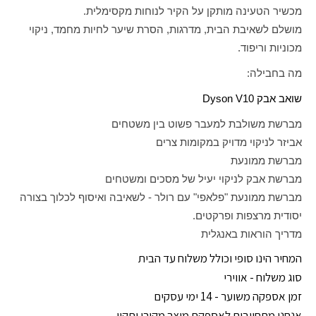
מכשיר הטעינה מותקן על הקיר לנוחות מקסימלית.
מושלם לשאיבת הבית, מדרגות, הסרת שיער לחיות מחמד, ניקוי
מכוניות וריפוד.
מה בחבילה:
שואב אבק
Dyson V10
מברשת משולבת למעבר פשוט בין משטחים
אביזר לניקוי מדויק במקומות צרים
מברשת ממונעת
מברשת אבק לניקוי יעיל של מסכים ומשטחים
מברשת ממונעת "פלאפי" עם רולר - לשאיבה ואיסוף לכלוך בצורה
יסודית מרצפות ופרקטים.
מדריך הוראות באנגלית
המחיר הינו סופי וכולל משלוח עד הבית
סוג משלוח - אווירי
זמן אספקה משוער - 14 ימי עסקים
אנחנו מתחייבים לאספקת מוצר מקורי ותקין