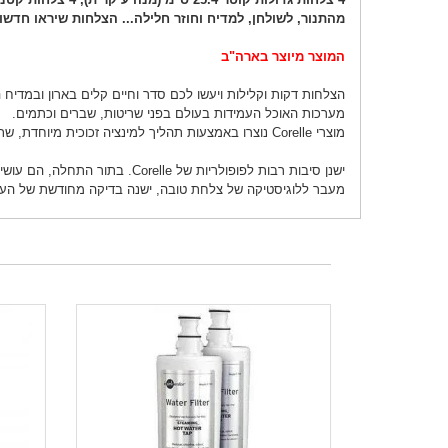
מהתנור, לשולחן, למדיח וחוזר חלילה... הצלחות שיראו חדשות גם 
המוצר מיוצר בארה"ב
הצלחות דקות וקלילות ויעשו לכם סדר וחיים קלים בארון ובמדיח
מערכות האוכל העמידות בעולם בפני שריטות, שברים וכתמים.
מוצרי Corelle נוצרו באמצעות תהליך למינציה זכוכית מיוחדת, שתי שכבות "עור" של זכוכית על שכבה לבנה או שכבת בז' "ליבה". טכניקת קניינית זו הנה ייחודית לCorelle.
ישנן סיבות רבות לפופולריות של Corelle. בתור התחלה, הם עושים מוצר איכותי נמשך ועם השנים שוקדים על שיפורים.
מעבר ללוגיסטיקה של צלחת טובה, ישנה בדיקה מחודשת של העיצוב