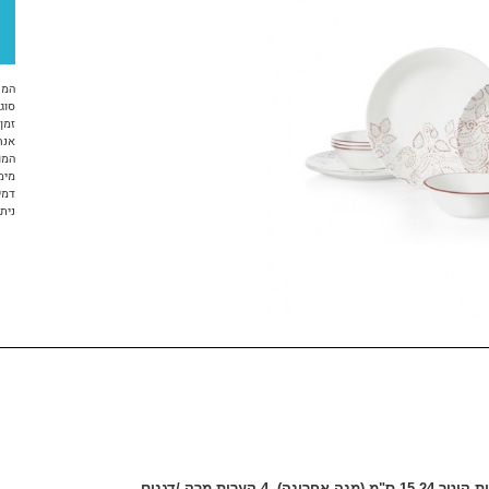
המח
סוג 
זמן א
אנח
המו
מימ
דמי
ניתן ל
, 4 קערות מרק /דגנים.