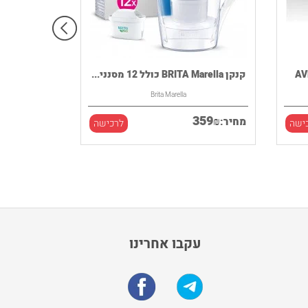
קנקן BRITA Marella כולל 12 מסנני...
Brita Marella
359
₪
מחיר:
ישה
לרכישה
עקבו אחרינו