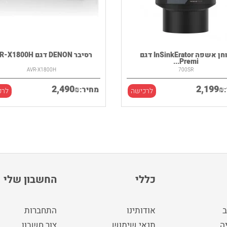
טוחן אשפה InSinkErator דגם
רסיבר DENON דגם AVR-X1800H
Premi...
AVR-X1800H
700SR
2,490
2,199
₪
₪
מחיר:
לרכישה
לרכ
כללי
החשבון שלי
ב
אודותינו
התחברות
ה
תנאי שימוש
צור חשבון