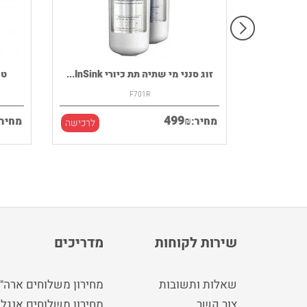
רמקול נייד HOUSE OF MARLEY דגם
זוג סנני מי שתיה תת כיורי InSink...
F701R
499
₪
מחיר:
מחיר:
לרכישה
לרכישה
שירות לקוחות
מדריכים
שאלות ותשובות
מחירון משלוחים ארה"
צור קשר
מחירון משלוחים אנגלי