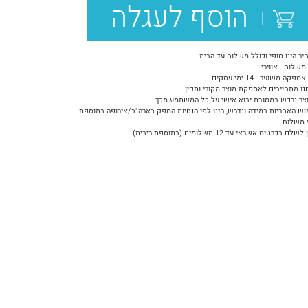
הוסף לעגלה
יר הינו סופי וכולל משלוח עד הבית
משלוח - אווירי
ספקה משוער - 14 ימי עסקים
נו מתחייבים לאספקת מוצר מקורי ותקין
צר נרכש במסגרת יבוא אישי על כל המשתמע מכך
וש האחריות במידה ונדרש, הינו לפי הנחיות הספק בארה"ב/אירופה בתוספת
 משלוח
שלם בכרטיס אשראי עד 12 תשלומים (בתוספת ריבית)