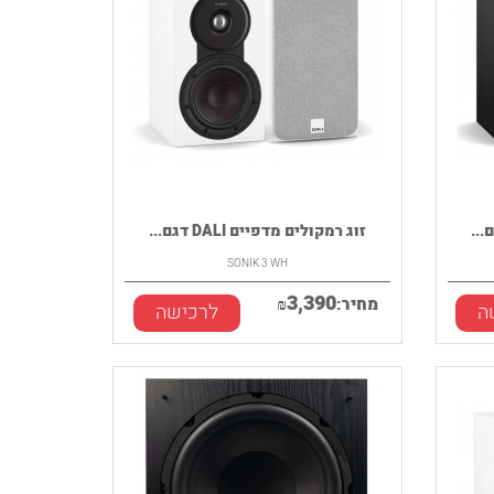
זוג רמקולים מדפיים DALI דגם...
SONIK 3 WH
3,390
מחיר:
₪
ה
לרכישה