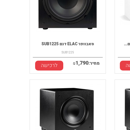
סאבוופר ELAC דגם SUB1225
SUB1225
1,790
מחיר:
₪
ה
לרכישה