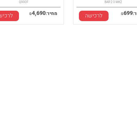
Q990F
BAR 2.0 MK2
4,690
699
:
₪
מחיר:
₪
לרכישה
לרכיש