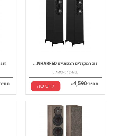
זוג רמקולים רצפתיים WHARFED...
זוג ר
DIAMOND 12.4i BL
4,590
מחיר:
₪
מחיר:
לרכישה