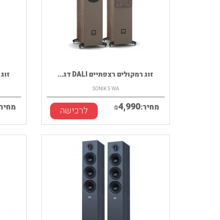
זוג רמקולים רצפתיים DALI דג...
זוג ר
SONIK 5 WA
4,990
מחיר:
₪
מחיר:
לרכישה