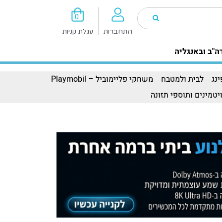
0
התחברות
עגלת קניות
ה"ב ובאנגליה
נג
לבית ולמטבח
משחקי פליימוביל – Playmobil
יטמינים ותוספי תזונה