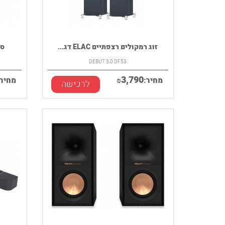
זוג רמקולים רצפתיים ELAC דג...
סאבו
DEBUT 3.0 DF53
3,790
מחיר:
₪
מחיר:
לרכישה