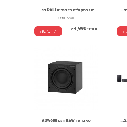
זוג רמקולים רצפתיים DALI דג...
SONIK 5 WH
4,990
מחיר:
₪
ה
לרכישה
סאבוופר B&W דגם ASW608