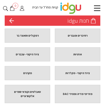
0
קניות מחו״ל עד הבית
חנות idgu
רסיברים ומגברים
רמקולים וסאונד בר
אוזניות
ציוד היקפי - עכברים
ציוד היקפי - מקלדות
מקרנים
טאבלטים וקוראי ספרים
מזרימי מדיה וממירי DAC
אלקטרוניים