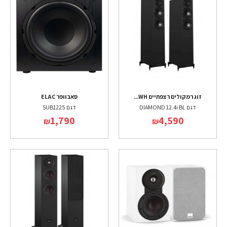
זוג רמקולים רצפתיים WH...
סאבוופר ELAC
דגם DIAMOND 12.4i BL
דגם SUB1225
1,790
4,590
₪
₪