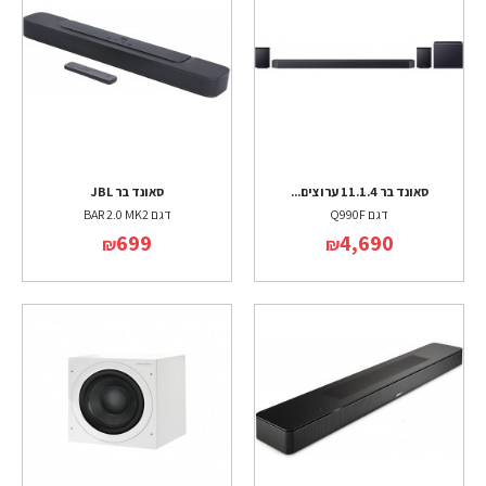
סאונד בר 11.1.4 ערוצים...
סאונד בר JBL
דגם Q990F
דגם BAR 2.0 MK2
699
4,690
₪
₪