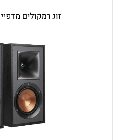
זוג רמקולים מדפיים KLIPSCH דגם 1M