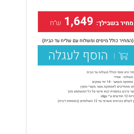
1,649
ש״ח
מחיר בשבילך:
(המחיר כולל מיסים ומשלוח עם שליח עד הבית)
הוסף לעגלה
יר הינו סופי וכולל משלוח עד הבית
משלוח - אווירי
ספקה משוער - 14 ימי עסקים
נו מתחייבים לאספקת מוצר מקורי ותקין
צר נרכש במסגרת יבוא אישי על כל המשתמע מכך
ודשים ע"י idgu
שלם בכרטיס אשראי עד 12 תשלומים (בתוספת ריבית)