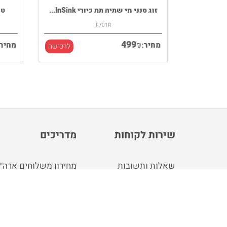
רמקול נייד HOUSE OF MARLEY דגם
זוג סנני מי שתיה תת כיורי InSink...
F701R
499
₪
מחיר:
מחיר:
לרכישה
לרכישה
שירות לקוחות
מדריכים
שאלות ותשובות
מחירון משלוחים ארה"
צור קשר
מחירון משלוחים אנגלי
idgu חנות
קונים עבורך בארה"ב ו