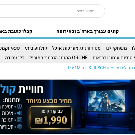
קונים עבורך בארה"ב ובאירופה
קבלו כתובת באר
ו
משחקי לגו
סט קורנינג מערכות אוכל
קולנוע ביתי
פנאי וקמפי
 טיפוח עיסוי ובריאות
GROHE המותג הגרמני המוביל
כלי עבודה
ו
קולים מדפיים KLIPSCH דגם R-51M