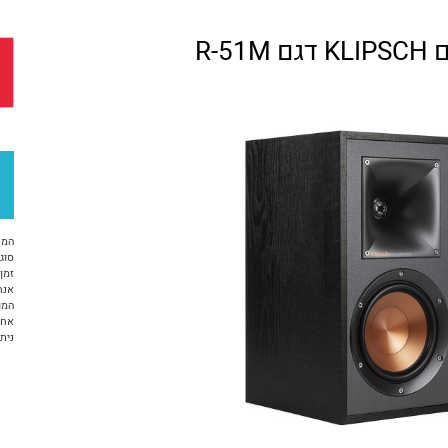
R-5
המח
סוג 
זמן א
אנח
המו
אחריות 12 ח
ניתן ל