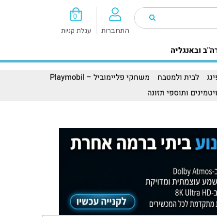
0
התחברות
עגלת קניות
ה"ב ובאנגליה
נג
לבית ולמטבח
משחקי פליימוביל – Playmobil
יטמינים ותוספי תזונה