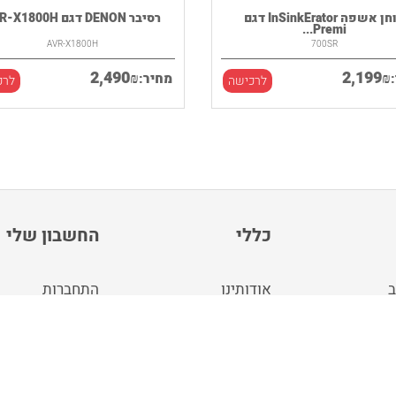
טוחן אשפה InSinkErator דגם
רסיבר DENON דגם AVR-X1800H
Premi...
AVR-X1800H
700SR
2,490
2,199
₪
₪
מחיר:
לרכישה
לרכ
כללי
החשבון שלי
ב
אודותינו
התחברות
ה
תנאי שימוש
צור חשבון
מפת האתר
באירופה
בלוג