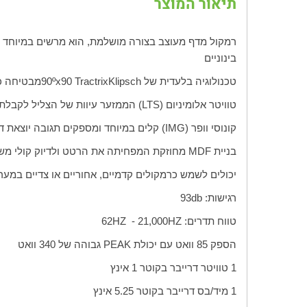
תיאור המוצר
רמקול מדף מעוצב בצורה מושלמת, הוא מרשים במיוחד ע
בינוניים
טכנולוגיה בלעדית של
Klipsch
Tractrix
90
90ºx
מבטיחה כי
טוויטר אלומיניום (
LTS
) הממזער עיוות של הצליל לקבלת 
קונוסי וופר (
IMG
) קלים במיוחד ומספקים תגובה יוצאת ד
בניית
MDF
מחוזקת המפחיתה את הרטט ולדיוק קולי משו
יכולים לשמש כרמקולים קדמיים, אחוריים או צדיים במער
רגישות:
db
93
טווח תדרים:
HZ
21,000 -
HZ
62
הספק 85 וואט עם יכולת
PEAK
גבוהה של 340 וואט
1 טוויטר דרייבר בקוטר 1 אינץ
1 מיד/בס דרייבר בקוטר 5.25 אינץ