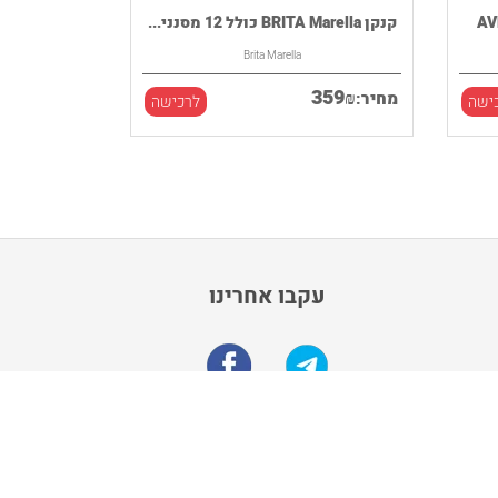
קנקן BRITA Marella כולל 12 מסנני...
Brita Marella
359
₪
מחיר:
ישה
לרכישה
עקבו אחרינו
הרשם לקבלת מבצעים מיוחדים