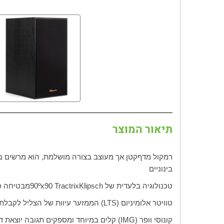
תיאור המוצר
רמקול מדף
קטן אך מעוצב בצורה מושלמת, הוא מרשים ב
בינוניים
טכנולוגיה בלעדית של
Klipsch
Tractrix
90
90ºx
מבטיחה כי
טוויטר אלומיניום (
LTS
) הממזער עיוות של הצליל לקבלת 
קונוסי וופר (
IMG
) קלים במיוחד ומספקים תגובה יוצאת ד