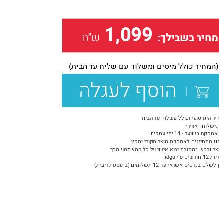
1,099
ש״ח
מחיר בשבילך:
(המחיר כולל מיסים ומשלוח עם שליח עד הבית)
הוסף לעגלה
יר הינו סופי וכולל משלוח עד הבית
משלוח - אווירי
ספקה משוער - 14 ימי עסקים
נו מתחייבים לאספקת מוצר מקורי ותקין
צר נרכש במסגרת יבוא אישי על כל המשתמע מכך
ודשים ע"י idgu
שלם בכרטיס אשראי עד 12 תשלומים (בתוספת ריבית)