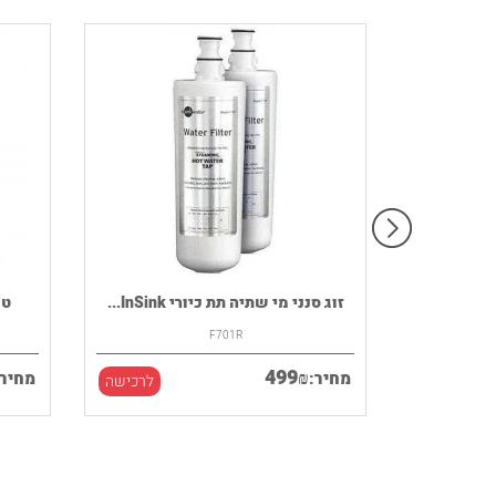
רמקול נייד HOUSE OF MARLEY דגם
זוג סנני מי שתיה תת כיורי InSink...
F701R
499
₪
מחיר:
מחיר:
לרכישה
לרכישה