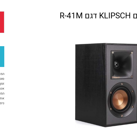
R-4
המח
סוג 
זמן א
אנח
המו
אחריות 12 ח
ניתן ל