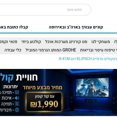
קונים עבורך בארה"ב ובאירופה
קבלו כתובת באר
ו
משחקי לגו
סט קורנינג מערכות אוכל
קולנוע ביתי
פנאי וקמפי
 טיפוח עיסוי ובריאות
GROHE המותג הגרמני המוביל
כלי עבודה
ו
קולים מדפיים KLIPSCH דגם R-41M