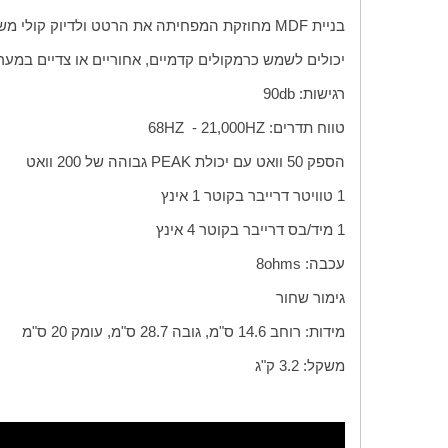
בניית
MDF
מחוזקת המפחיתה את הרטט ולדיוק קולי משו
יכולים לשמש כרמקולים קדמיים, אחוריים או צדיים במער
רגישות:
db
90
טווח תדרים:
HZ
21,000 -
HZ
68
הספק 50 וואט עם יכולת
PEAK
גבוהה של 200 וואט
1 טוויטר דרייבר בקוטר 1 אינץ
1 מיד/בס דרייבר בקוטר 4 אינץ
עכבה:
ohms
8
גימור שחור
מידות: רוחב 14.6 ס"מ, גובה 28.7 ס"מ, עומק 20 ס"מ
משקל: 3.2 ק"ג