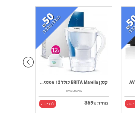
קנקן BRITA Marella כולל 12 מסנני...
Brita Marella
359
₪
מחיר:
ישה
לרכישה