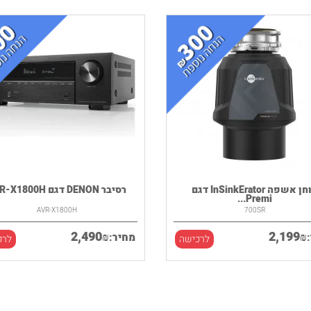
טוחן אשפה InSinkErator דגם
רסיבר DENON דגם AVR-X1800H
Premi...
AVR-X1800H
700SR
2,490
2,199
₪
₪
מחיר:
לרכישה
לרכ