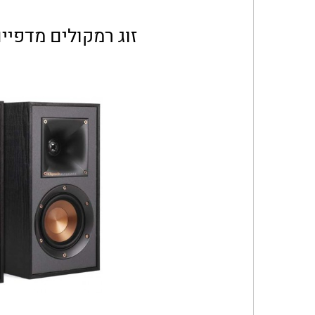
זוג רמקולים מדפיים KLIPSCH דגם 1M