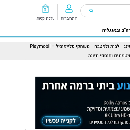
0
התחברות
עגלת קניות
ה"ב ובאנגליה
נג
לבית ולמטבח
משחקי פליימוביל – Playmobil
יטמינים ותוספי תזונה