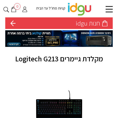
0
קניות מחו״ל עד הבית
חנות idgu
מקלדת גיימרים Logitech G213