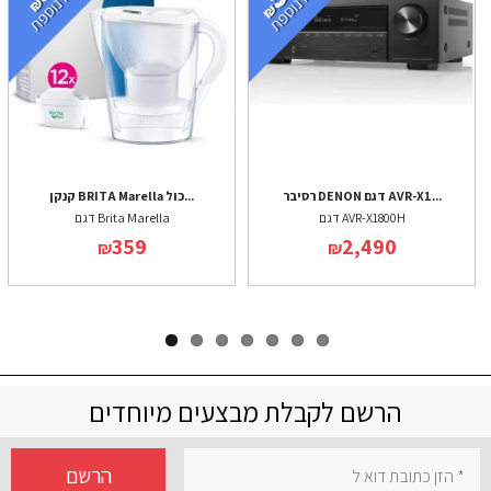
רסיבר DENON דגם AVR-X1...
קנקן BRITA Marella כול...
דגם AVR-X1800H
דגם Brita Marella
359
2,490
₪
₪
הרשם לקבלת מבצעים מיוחדים
הרשם