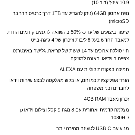
10.9 אינץ' (דור 10)
נפח אחסון
64GB
(ניתן להגדיל עד
TB
1 דרך כרטיס הרחבה
)
microSD
שיפור ביצועים של עד כ~50% בהשוואה לדגמים קודמים הודות
למעבד החדש בעל 8 ליבות וזיכרון של 4 ג'יגה-בייט
חיי סוללה ארוכים עד 14 שעות של קריאה, גלישה באינטרנט,
צפייה בווידיאו והאזנה למוזיקה
תמיכה בפקודות קוליות עם
ALEXA
הורד אפליקציות כמו זום, או בקש מאלקסה לבצע שיחות וידאו
לחברים ובני משפחה
זכרון מעבד
GB RAM
4
מצלמה קדמית ואחורית עם 8 מגה פיקסל וצילום וידאו
p
1080
HD
מגיע עם
USB-C
לטעינה מהירה יותר