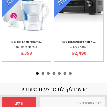
רסיבר DENON דגם AVR-X1...
קנקן BRITA Marella כול...
דגם AVR-X1800H
דגם Brita Marella
359
2,490
₪
₪
הרשם לקבלת מבצעים מיוחדים
הרשם