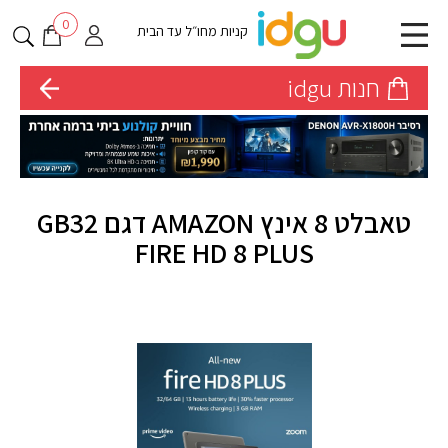
0
קניות מחו״ל עד הבית
חנות idgu
טאבלט 8 אינץ AMAZON דגם GB32
FIRE HD 8 PLUS