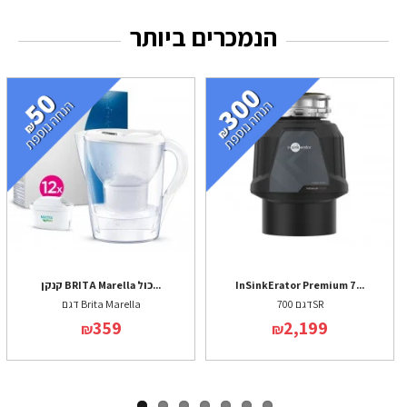
הנמכרים ביותר
InSinkErator Premium 7...
קנקן BRITA Marella כול...
דגם 700SR
דגם Brita Marella
359
2,199
₪
₪