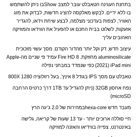
בתחנת העגינה הטאבלט עובר למצב
Show
בו ניתן להשתמש
בו ללא ידיים. לבקש מאלקסה להציג חדשות, לבדוק את מזג
האוויר, לצפות בעדכוני מצלמה, לבצע שיחת וידאו, להגדיר
אזעקות, לשלוט בבית החכם או להפעיל את הווידאו והמוזיקה
האהובים עליך
עיצוב חדש, דק וקל יותר מהדור הקודם. מסך עשוי מזכוכית
aluminosilicate
מחוזקת.
Fire HD 8
עמיד פי שניים מה-
Apple
iPad mini
(2021) כפי שנמדד במבחני נפילה
טאבלט עם מסך
IPS
בגודל 8 אינץ', בעל רזולוציה 1280
X
800
נפח אחסון
GB
32
(ניתן להגדיל עד
TB
1 דרך כרטיס הרחבה
)
microSD
מעבד חדש
hexa-core
במהירות של 2.0 ג'יגה הרץ
חיי סוללה ארוכים יותר - עד 13 שעות של קריאה, גלישה
באינטרנט, צפייה בווידיאו והאזנה למוזיקה