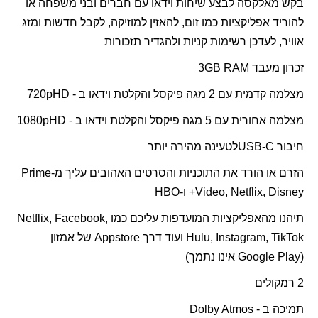
בקש מאלקסה לבצע שיחות וידאו עם חברים ובני משפחה או
להוריד אפליקציות כמו זום, להאזין למוזיקה, לקבל חדשות ומזג
אוויר, לעדכן רשימות קניות ולהגדיר תזכורות
זכרון מעבד
GB RAM
3
מצלמה קדמית עם 2 מגה פיקסל והקלטת וידאו ב -
HD
720p
מצלמה אחורית עם 5 מגה פיקסל והקלטת וידאו ב -
HD
1080p
חיבור
USB-C
לטעינה מהירה יותר
הזרם או הורד את התוכניות והסרטים האהובים עליך מ-
Prime
Video, Netflix, Disney
+ ו-
HBO
תיהנו מהאפליקציות המועדפות עליכם כמו
Netflix, Facebook,
Hulu, Instagram, TikTok
ועוד דרך
Appstore
של אמזון
(
Google Play
אינו נתמך)
2 רמקולים
תמיכה ב -
Dolby Atmos