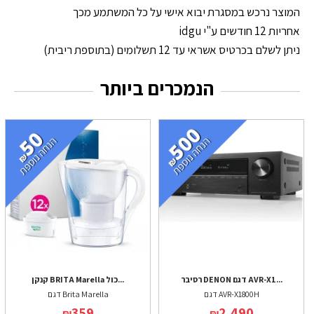
המוצר נרכש במסגרת יבוא אישי על כל המשתמע מכך
אחריות 12 חודשים ע"י idgu
ניתן לשלם בכרטיס אשראי עד 12 תשלומים (בתוספת ריבית)
הנמכרים ביותר
רסיבר DENON דגם AVR-X1...
קנקן BRITA Marella כול...
דגם AVR-X1800H
דגם Brita Marella
359
2,490
₪
₪