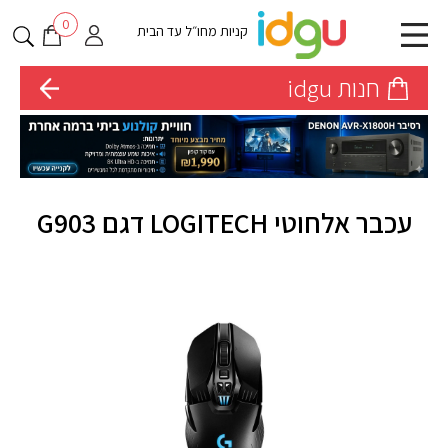
0
קניות מחו״ל עד הבית
חנות idgu
עכבר אלחוטי LOGITECH דגם G903