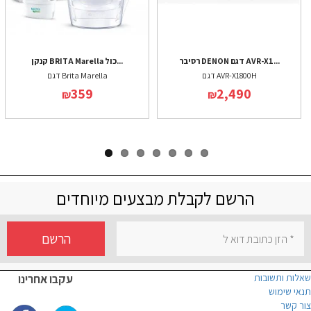
רסיבר DENON דגם AVR-X1...
קנקן BRITA Marella כול...
דגם AVR-X1800H
דגם Brita Marella
359
2,490
₪
₪
הרשם לקבלת מבצעים מיוחדים
הרשם
שאלות ותשובות
עקבו אחרינו
תנאי שימוש
צור קשר