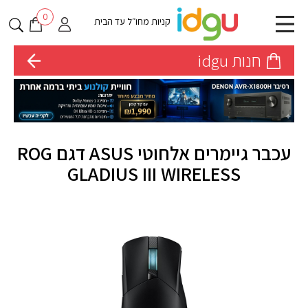
0
קניות מחו״ל עד הבית
חנות idgu
עכבר גיימרים אלחוטי ASUS דגם ROG
GLADIUS III WIRELESS