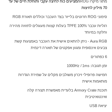
מתגי מיקרו
ROG
המציעים כוח לחיצה עקבי ותוחלת חיים של עד
70 מיליון לחיצות
סימוני
ROG
חרוטים בלייזר בצד העכבר וכוללים תאורת
RGB
רגליות עכבר
TPFE 100%
בעלות קצוות מעוגלים לתזוזה מהירה
וחלקה במיוחד
Aura RGB
- ניתן להתאים אישית את העכבר באמצעות קשת
צבעים אינסופית ומגוון אפקטים של תאורה דינמית
6 כפתורים
זמן תגובה:
ms
1 /
Hz
1000
חמישה פרופילי זיכרון משולבים מקלים על שמירת הגדרות
מותאמות אישית
תוכנת
Armory Crate
בלעדית מאפשרת תצורה קלה
ואינטואיטיבית
יציאת
USB