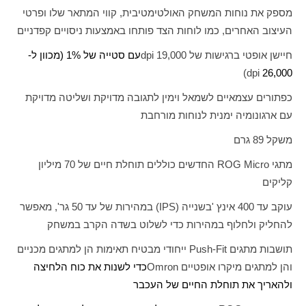
מספק את נוחות המשחק האולטימטיבית, קווי המתאר שלו ופרטי
העיצוב האחרים, כמו לוחות הצד פותחו באמצעות ניסויים קפדניים
חיישן אופטי ברגישות של 19,000
dpi
עם סטייה של 1% (מכוון ל-
)
dpi
26,000
כפתורים עצמאיים לשמאל וימין לתגובה מדויקת ושליטה מדויקת
עם ארגונומיה ימנית לנוחות מורחבת
משקל 89 גרם
מתגי
ROG Micro
החדשים כוללים תוחלת חיים של 70 מיליון
קליקים
עוקב עד 400 אינץ 'בשנייה (
IPS
) במהירות של עד 50 גר', מאפשר
להחליק ולחלוף במהירות כדי לשלוט בשדה הקרב במשחק
תושבות מתגים
Push-Fit
ייחודי מבטיח תאימות הן למתגים מכניים
והן למתגים מיקרו אופטיים
Omron
כדי לשנות את כוח הלחיצה
ולהאריך את תוחלת החיים של העכבר