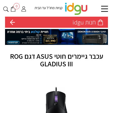
0
קניות מחו״ל עד הבית
חנות idgu
עכבר גיימרים חוטי ASUS דגם ROG
GLADIUS III