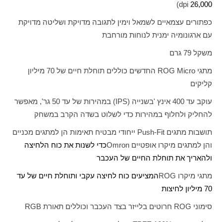
)
dpi
26,000
כפתורים עצמאיים לשמאל וימין לתגובה מדויקת ושליטה מדויקת
עם ארגונומיה ימנית לנוחות מורחבת
משקל 79 גרם
מתגי
ROG Micro
החדשים כוללים תוחלת חיים של 70 מיליון
קליקים
עוקב עד 400 אינץ 'בשנייה (
IPS
) במהירות של עד 50 גר', מאפשר
להחליק ולחלוף במהירות כדי לשלוט בשדה הקרב במשחק
תושבות מתגים
Push-Fit
ייחודי מבטיח תאימות הן למתגים מכניים
והן למתגים מיקרו אופטיים
Omron
כדי לשנות את כוח הלחיצה
ולהאריך את תוחלת החיים של העכבר
מתגי מיקרו
ROG
המציעים כוח לחיצה עקבי ותוחלת חיים של עד
70 מיליון לחיצות
סימוני
ROG
חרוטים בלייזר בצד העכבר וכוללים תאורת
RGB