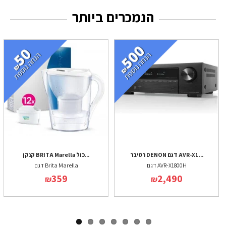
הנמכרים ביותר
רסיבר DENON דגם AVR-X1...
קנקן BRITA Marella כול...
דגם AVR-X1800H
דגם Brita Marella
359
2,490
₪
₪