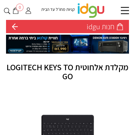
0
קניות מחו״ל עד הבית
חנות idgu
מקלדת אלחוטית LOGITECH KEYS TO
GO