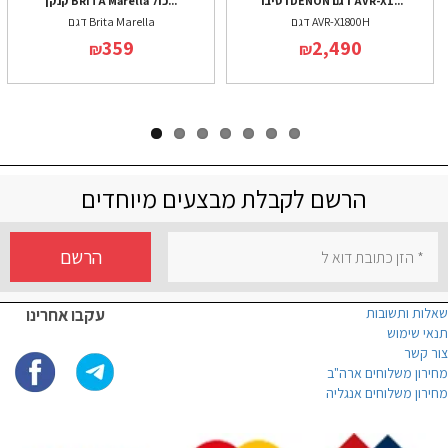
רסיבר DENON דגם AVR-X1...
קנקן BRITA Marella כול...
דגם AVR-X1800H
דגם Brita Marella
359
2,490
₪
₪
הרשם לקבלת מבצעים מיוחדים
הרשם
שאלות ותשובות
עקבו אחרינו
תנאי שימוש
צור קשר
מחירון משלוחים ארה"ב
מחירון משלוחים אנגליה