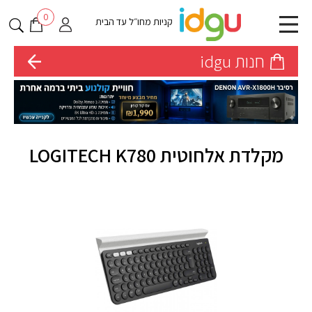
0
קניות מחו״ל עד הבית
חנות idgu
מקלדת אלחוטית LOGITECH K780