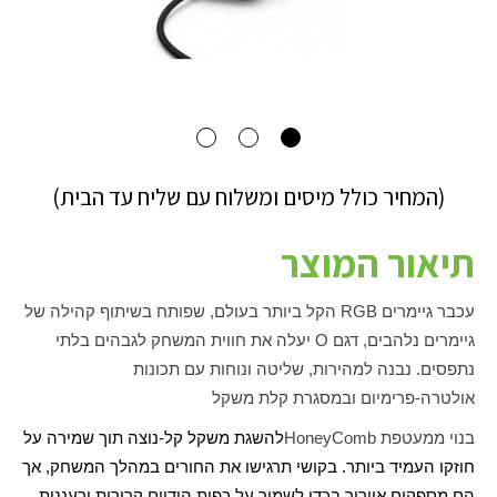
(המחיר כולל מיסים ומשלוח עם שליח עד הבית)
תיאור המוצר
עכבר גיימרים
RGB
הקל ביותר בעולם, שפותח בשיתוף קהילה של
גיימרים נלהבים, דגם
O
יעלה את חווית המשחק לגבהים בלתי
נתפסים. נבנה למהירות, שליטה ונוחות עם תכונות
אולטרה-פרימיום ובמסגרת קלת משקל
בנוי ממעטפת
HoneyComb
להשגת משקל קל-נוצה תוך שמירה על
חוזקו העמיד ביותר. בקושי תרגישו את החורים במהלך המשחק, אך
הם מספקים אוורור בכדי לשמור על כפות הידיים קרירות ורעננות.