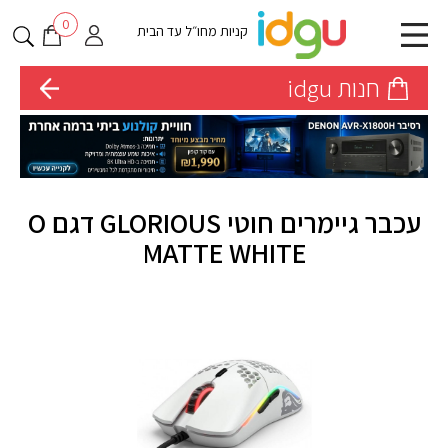
0
קניות מחו״ל עד הבית
חנות idgu
עכבר גיימרים חוטי GLORIOUS דגם O
MATTE WHITE