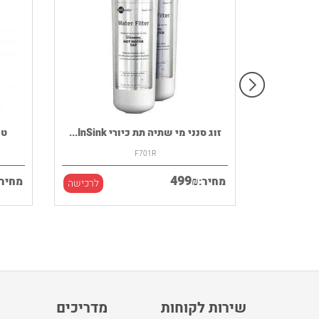
רמקול נייד HOUSE OF MARLEY דגם
זוג סנני מי שתיה תת כיורי InSink...
F701R
499
₪
מחיר:
מחיר:
לרכישה
לרכישה
שירות לקוחות
מדריכים