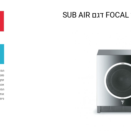
S
המח
סוג 
זמן א
אנח
המו
אחריות 12 ח
ניתן ל