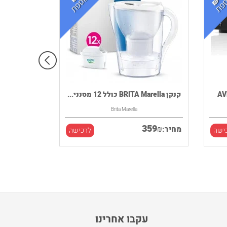
קנקן BRITA Marella כולל 12 מסנני...
Brita Marella
359
₪
מחיר:
ישה
לרכישה
עקבו אחרינו