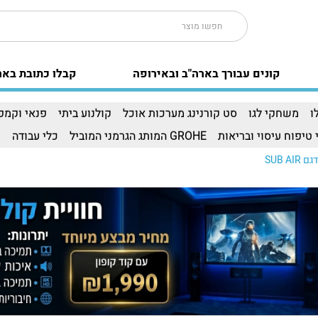
קונים עבורך בארה"ב ובאירופה
קבלו כתובת באר
ו
משחקי לגו
סט קורנינג מערכות אוכל
קולנוע ביתי
פנאי וקמפי
 טיפוח עיסוי ובריאות
GROHE המותג הגרמני המוביל
כלי עבודה
ו