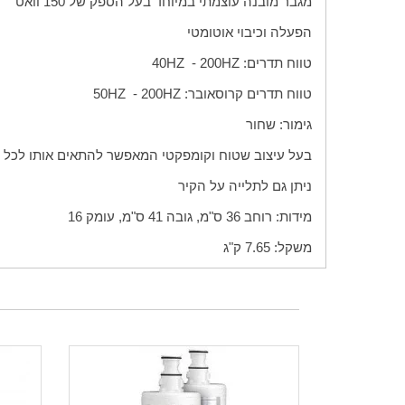
מגבר מובנה עוצמתי במיוחד בעל הספק של 150 וואט
הפעלה וכיבוי אוטומטי
טווח תדרים:
HZ
200 -
HZ
40
טווח תדרים קרוסאובר:
HZ
200 -
HZ
50
גימור: שחור
בעל עיצוב שטוח וקומפקטי המאפשר להתאים אותו לכל 
ניתן גם לתלייה על הקיר
מידות: רוחב 36 ס"מ, גובה 41 ס"מ, עומק 16
משקל: 7.65 ק"ג