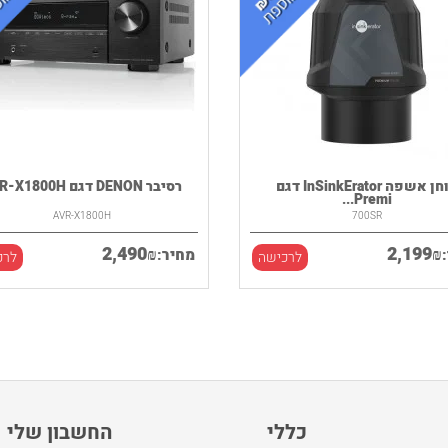
טוחן אשפה InSinkErator דגם
רסיבר DENON דגם AVR-X1800H
Premi...
AVR-X1800H
700SR
2,490
2,199
₪
₪
מחיר:
לרכישה
לרכ
כללי
החשבון שלי