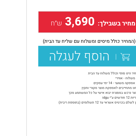
3,690
ש״ח
מחיר בשבילך:
(המחיר כולל מיסים ומשלוח עם שליח עד הבית)
הוסף לעגלה
יר הינו סופי וכולל משלוח עד הבית
משלוח - אווירי
ספקה משוער - 14 ימי עסקים
נו מתחייבים לאספקת מוצר מקורי ותקין
צר נרכש במסגרת יבוא אישי על כל המשתמע מכך
ודשים ע"י idgu
שלם בכרטיס אשראי עד 12 תשלומים (בתוספת ריבית)