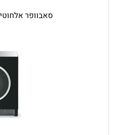
סאבוופר אלחוטי FOCAL דגם UB AIR