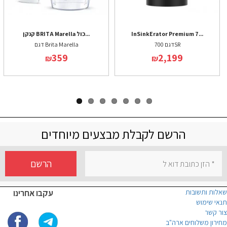
InSinkErator Premium 7...
קנקן BRITA Marella כול...
דגם 700SR
דגם Brita Marella
359
2,199
₪
₪
הרשם לקבלת מבצעים מיוחדים
הרשם
שאלות ותשובות
עקבו אחרינו
תנאי שימוש
צור קשר
מחירון משלוחים ארה"ב