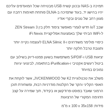
תמיכה ב-
NAS
ובכונן קשיח
USB
מבטיחה שכל המועדפים עליכם
יהיו בהישג יד, בעוד שתמיכה ב-
DLNA
פותחת תאימות רחבה עם
מגוון רחב של נגנים ובקרי אודיו
שבב
IoT
חדש לגמרי מאפשר צימוד חלק בין
ZEN Stream 3
ל-
WiFi
הביתי שלך באמצעות אפליקציית
iFi Nexis
כיסויי פולימר משודרגים ו-
ELNA Silmic II
לעוצמה נקייה יותר
ותגובת טרבל חלקה יותר
יציאות
USB
ו-
S/PDIF
משתמשות בשעון פמטו-דיוק בשילוב עם
ביטול רעשים אקטיבי ו-
iPurification
בהתאמה, לביצועי עיוות
נמוכים במיוחד
משלב את טכנולוגיית
K2
של
JVCKENWOOD
, אשר לוקחת את
האופי הקליני והקר של הקלטות מודרניות רבות, ומשחזרת תוכן
הרמוני שאבד בפוסט-פרודקשן או בקידוד, תוך שמירה על קצב
הדגימה המקורי של הרצועות
מידות:
158
x
x 100 x 35
מ"מ