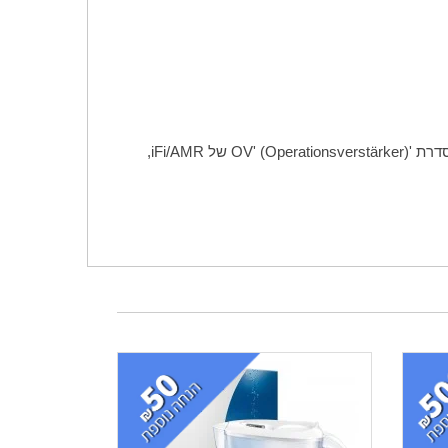
דרת '
OV' (Operationsverstärker)
של
iFi/AMR
,