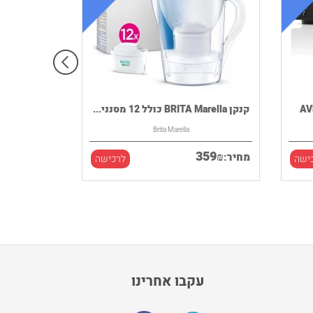
קנקן BRITA Marella כולל 12 מסנני...
Brita Marella
359
₪
מחיר:
ישה
לרכישה
עקבו אחרינו