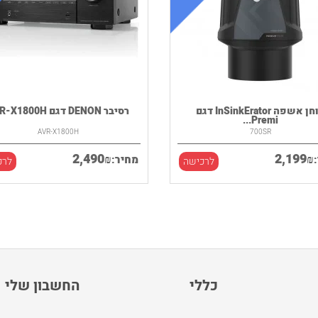
טוחן אשפה InSinkErator דגם
רסיבר DENON דגם AVR-X1800H
Premi...
AVR-X1800H
700SR
2,490
2,199
₪
₪
מחיר:
לרכישה
לרכ
כללי
החשבון שלי