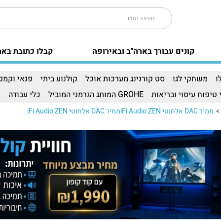
קונים עבורך בארה"ב ובאירופה
קבלו כתובת באר
ו
משחקי לגו
סט קורנינג מערכות אוכל
קולנוע ביתי
פנאי וקמפי
 טיפוח עיסוי ובריאות
GROHE המותג הגרמני המוביל
כלי עבודה
ו
>
ממיר DAC אלחוטי iFi Audio ZENממיר DAC אלחוטי iFi Audio ZEN..