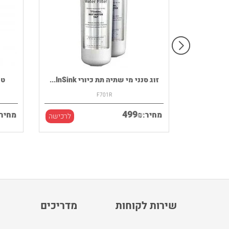
רמקול נייד HOUSE OF MARLEY דגם
זוג סנני מי שתיה תת כיורי InSink...
F701R
499
₪
מחיר:
מחיר:
לרכישה
לרכישה
שירות לקוחות
מדריכים