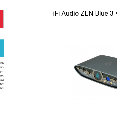
המח
סוג 
זמן א
אנח
המו
אחריות 12 ח
ניתן ל