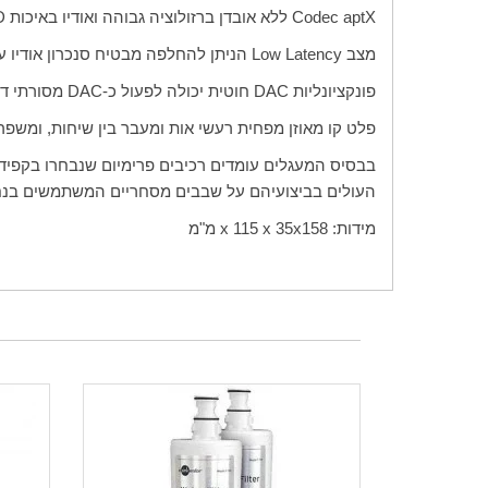
Codec aptX
ללא אובדן ברזולוציה גבוהה ואודיו באיכות
D
מצב
Low Latency
הניתן להחלפה מבטיח סנכרון אודיו ע
פונקציונליות
DAC
חוטית יכולה לפעול כ-
DAC
מסורתי דר
פלט קו מאוזן מפחית רעשי אות ומעבר בין שיחות, ומשפ
בבסיס המעגלים עומדים רכיבים פרימיום שנבחרו בקפיד
העולים בביצועיהם על שבבים מסחריים המשתמשים בנחוש
מידות:
158
x
x 115 x 35
מ"מ