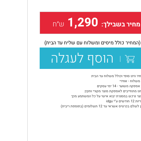
1,290
ש״ח
מחיר בשבילך:
(המחיר כולל מיסים ומשלוח עם שליח עד הבית)
הוסף לעגלה
יר הינו סופי וכולל משלוח עד הבית
משלוח - אווירי
ספקה משוער - 14 ימי עסקים
נו מתחייבים לאספקת מוצר מקורי ותקין
צר נרכש במסגרת יבוא אישי על כל המשתמע מכך
ודשים ע"י idgu
שלם בכרטיס אשראי עד 12 תשלומים (בתוספת ריבית)