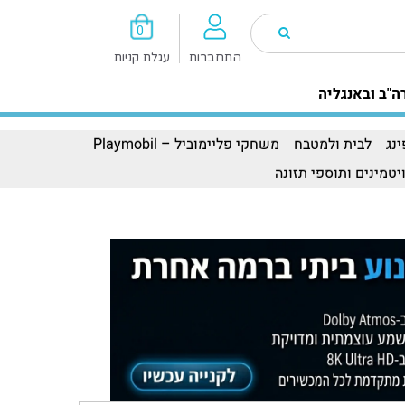
0
התחברות
עגלת קניות
ה"ב ובאנגליה
נג
לבית ולמטבח
משחקי פליימוביל – Playmobil
יטמינים ותוספי תזונה