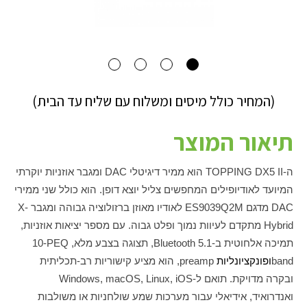
(המחיר כולל מיסים ומשלוח עם שליח עד הבית)
תיאור המוצר
ה-
TOPPING DX5 II
הוא ממיר דיגיטלי
DAC
ומגבר אוזניות יוקרתי
המיועד לאודיופילים המחפשים צליל יוצא דופן. הוא כולל שני ממירי
DAC
מדגם
ES9039Q2M
לאודיו מאוזן ברזולוציה גבוהה ומגבר
X-
Hybrid
מתקדם לעיוות נמוך ופלט גבוה. עם מספר יציאות אוזניות,
תמיכה אלחוטית ב-
Bluetooth 5.1
, תצוגה בצבע מלא,
PEQ
10-
band
ופונקציונליות
preamp
, הוא מציע קישוריות רב-תכליתית
ובקרה מדויקת. תואם ל-
Windows, macOS, Linux, iOS
ואנדרואיד, אידיאלי עבור מערכות שמע שולחניות או משולבות