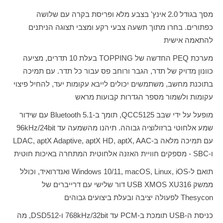
מסך בגודל 2.0 אינץ' בצבע מלא ופריסת בקרה עם שלושה
כפתורים. בחרו מתוך תשעה צבעי רקע ומצבי תצוגה הניתנים
להתאמה אישית
מערכת
PEQ
החדשה של
TOPPING
בעלת 10 תדרים, מציעה
כוונון מדויק של תדר, הגבר ורוחב פס עבור כל תדר. עם תמיכה
בתוכנת מחשב, משתמשים יכולים לייבא עקומות יעד, להחיל פיצוי
עקומות ולשמור מספר הגדרות קבועות מראש
מופעל על ידי שבב
QCC5125
, תומך ב-
Bluetooth 5.1
עם שידור
שמע אלחוטי ברזולוציה גבוהה. תיהנו מהשמעה עד
kHz/24bit
96
עם תמיכה מלאה ב-
LDAC, aptX Adaptive, aptX HD, aptX, AAC
ו-
SBC
- מספקים חוויית האזנה אלחוטית המתחרה באיכות חוטית
תואם ל-
Windows 10/11, macOS, Linux, iOS
ואנדרואיד, וכולל
ממשק
USB XMOS XU316
דור שלישי עם דרייברים של
Thesycon
לפעולה יציבה ובעלת ביצועים גבוהים
כניסת ה-
USB
תומכת ב-
PCM
עד
768kHz/32bit
ו-
DSD512
, מה