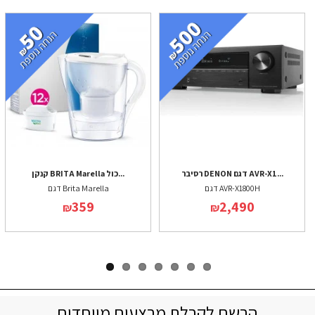
רסיבר DENON דגם AVR-X1...
קנקן BRITA Marella כול...
דגם AVR-X1800H
דגם Brita Marella
359
2,490
₪
₪
הרשם לקבלת מבצעים מיוחדים