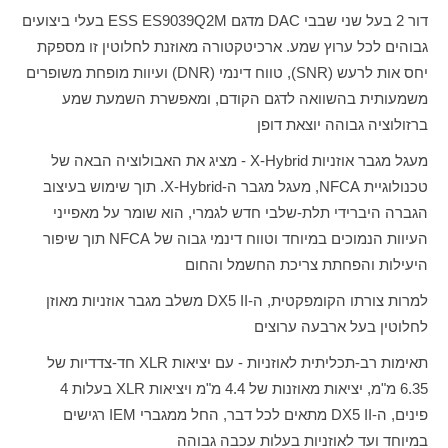
דור 2 בעל שני שבבי
DAC
מדגם
ESS ES9039Q2M
בעלי ביצועים
גבוהים לכל ערוץ שמע. ארכיטקטורה מאוזנת לחלוטין זו מספקת
יחס אות לרעש (
SNR
), טווח דינמי (
DNR
) ועיוות מופחת משופרים
משמעותית בהשוואה לדגם הקודם, ומאפשרת השמעת שמע
ברזולוציה גבוהה יוצאת דופן
מעגל מגבר אוזניות
X-Hybrid
- מציג את האבולוציה הבאה של
טכנולוגיית
NFCA
, מעגל מגבר ה-
X-Hybrid
. תוך שימוש בעיצוב
הגברה היברידי תלת-שלבי חדש לגמרי, הוא שומר על מאפייני
העיוות הנמוכים במיוחד וטווח דינמי גבוה של
NFCA
תוך שיפור
היעילות והפחתת צריכת החשמל והחום
למרות צורתו הקומפקטית, ה-
DX5 II
משלב מגבר אוזניות מאוזן
לחלוטין בעל ארבעה ערוצים
תאימות רב-תכליתית לאוזניות - עם יציאות
XLR
חד-צדדיות של
6.35 מ"מ, יציאות מאוזנות של 4.4 מ"מ ויציאות
XLR
בעלות 4
פינים, ה-
DX5 II
מתאים לכל דבר, החל ממגברי
IEM
רגישים
במיוחד ועד לאוזניות בעלות עכבה גבוהה