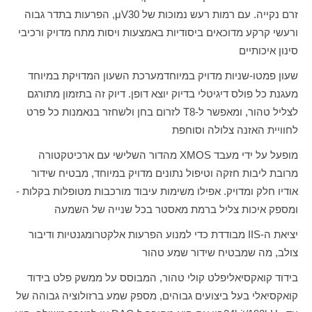
זרם נקייה. עם רמות רעש נמוכות של 30
μV
, הפרעות בתדר גבוה
ורעשי קרקע מדוכאים ביסודיות באמצעות ויסות מתח מדויק ורכיבי
סינון איכותיים
שעון פמטו-שניות מדויק במיוחד
מערכת השעון המדויקת במיוחד
מעגנת כל פולס דיגיטלי בדיוק יוצא דופן. דיוק זה בתזמון מתורגם
לצליל טהור, ומאפשר ל-
T8
לזרום בחן ולשחזר בנאמנות כל פרט
לחוויית האזנה צלולה וסוחפת
מופעל על ידי מעבד
XMOS
מהדור השלישי עם ארכיטקטורה
מרובת ליבות חזקה וטיפול נתונים מדויק במיוחד, מבטיח שידור
אודיו חלק ומדויק. אפילו משימות עיבוד מורכבות מטופלות בקלות -
ומספק איכות צליל ברמת מאסטר בכל שנייה של השמעה
יציאת ה-
IIS
מבודדת כדי למנוע הפרעות אלקטרומגנטיות ודיבור
צולב, מה שמבטיח שידור שמע טהור
בידוד קואקסיאלי
פלט קולי טהור, המבוסס על ממשק פלט בידוד
קואקסיאלי בעל ביצועים גבוהים, מספק שמע ברזולוציה גבוהה של