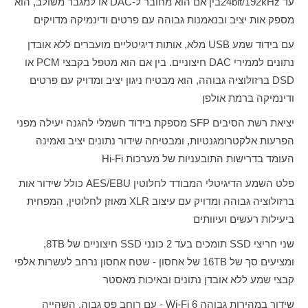
עד
bit/192kHz
24
בין אם הוא מחובר ל-
DAC
או למגבר משולב, הוא
מספק אות יציב ובנאמנות גבוהה עם פרטים ודינמיקה מדויקים
עם בידוד שמע
USB
מלא, אותות דיגיטליים מועברים ללא אובדן
נתונים לממירי
DAC
חיצוניים. בין אם הוא מטפל בקבצי
PCM
או
DSD
ברזולוציה גבוהה, הוא מבטיח ניגון יציב ומדויק עם פרטים
ודינמיקה ברמת אולפן
יציאת רשת הסיבים
SFP
מספקת בידוד חשמלי להגנה יעילה מפני
הפרעות אלקטרומגנטיות, ומבטיחה שידור נתונים יציב ואמינה
העומד בדרישות התובעניות של מערכות
Hi-Fi
פלט השמע הדיגיטלי המבודד לחלוטין
AES/EBU
כולל שידור אות
ברזולוציה גבוהה ומדויק עם עיצוב
XLR
מאוזן לחלוטין, המפחית
ביעילות רעשים ועיוותים
שני חריצי
SSD
תומכים בעד 2 כונני
SSD
חיצוניים של
8TB
,
ומציעים סך של
16TB
של אחסון - שטח אחסון נרחב לעשרות אלפי
קבצי שמע ללא אובדן נתונים ובאיכות מאסטר
שידור במהירות גבוהה
Wi-Fi 6
- עם רוחב פס גבוה, השהייה