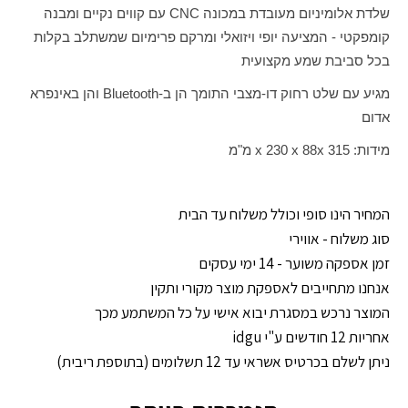
שלדת אלומיניום מעובדת במכונה
CNC
עם קווים נקיים ומבנה
קומפקטי - המציעה יופי ויזואלי ומרקם פרימיום שמשתלב בקלות
בכל סביבת שמע מקצועית
מגיע עם שלט רחוק דו-מצבי התומך הן ב-
Bluetooth
והן באינפרא
אדום
מידות: 315
x
x 230 x 88
מ"מ
המחיר הינו סופי וכולל משלוח עד הבית
סוג משלוח - אווירי
זמן אספקה משוער - 14 ימי עסקים
אנחנו מתחייבים לאספקת מוצר מקורי ותקין
המוצר נרכש במסגרת יבוא אישי על כל המשתמע מכך
אחריות 12 חודשים ע"י idgu
ניתן לשלם בכרטיס אשראי עד 12 תשלומים (בתוספת ריבית)