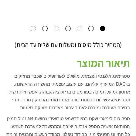
(המחיר כולל מיסים ומשלוח עם שליח עד הבית)
תיאור המוצר
סטרימינג אלגנטי ועוצמתי, מושלם לאודיופילים שכבר מחזיקים
ב-
DAC
המועדף עליהם. עם עיצוב עוצמתי מהשורה הראשונה,
אחסון גמיש, תמיכה בפורמטים ברזולוציה גבוהה, אפשרויות רשת
וסטרימינג עשירות ותכונות כוונון מתקדמות כמו תיקון חדר - זוהי
בחירה מעודנת ומוכנה לעתיד עבור מערכות מוזיקה רציניות
ספק כוח ליניארי שקט במיוחד
שנאי טורואידי נחושת 4
N
נטול חמצן
המותאם אישית מספק אנרגיה יציבה ומתמשכת למערכת השמע.
כל החיווט הפנימי מוגן בבידוד טפלון, מבודד רעשים ומבטיח זרימת