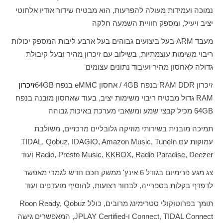
נמוכה ועמידות מעולה להפרעות, הוא מבטיח שידור אודיו אלחוטי
יציב ויעיל, ומספק חוויית השמעה חלקה
מעבד
ARM
בעל ביצועים גבוהים בעל ארבע ליבות המספק יכולות
ריבוי משימות עוצמתיות, בשילוב עם זיכרון מהיר ובעל קיבולת
גדולה לאחסון מהיר ועיבוד נתונים עצומים
זיכרון
RAM DDR
בנפח
GB
4 / אחסון
eMMC
בנפח
64GB
זיכרון
RAM
גדול מבטיח ריבוי משימות יציב, בעוד שאחסון מובנה בנפח
64GB
מכיל קבצי שמע ומשאבי מערכת באיכות גבוהה
תמיכה מובנית בשירותי מוזיקה גלובליים מרכזיים, משולבת
עמוקות עם
TIDAL, Qobuz, IDAGIO, Amazon Music, TuneIn
Radio, Presto Music, KKBOX, Radio Paradise, Deezer
ועוד
צג מגע פרימיום בגודל 6 אינץ' ממשק חכם חדש לגמרי מאפשר
לדפדף בקלות בספרייה, לבחור רצועות, להוסיף מועדפים ועוד
תומך בפרוטוקולי סטרימינג מרובים, כולל
Roon Ready, Qobuz
Connect, TIDAL Connect
ו-
JPLAY Certified
, המאפשרים גישה