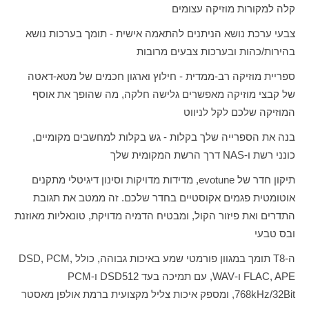
קלה למקורות מוזיקה עצומים
צבעי ערכת נושא הניתנים להתאמה אישית - תומך בערכות נושא
בהירות/כהות ובערכות צבעים מרובות
ספריית מוזיקה רב-ממדית - חילוץ וארגון חכמים של מטא-דאטה
של ​​קבצי מוזיקה מאפשרים גלישה חלקה, מה שהופך את אוסף
המוזיקה שלכם לקל לניווט
בנה את הספרייה שלך בקלות - גש בקלות למחשבים מקומיים,
כונני רשת ו-
NAS
דרך הרשת המקומית שלך
תיקון חדר של
evotune
, מדידות מדויקות וסינון דיגיטלי מתקנים
אוטומטית פגמים אקוסטיים בחדר שלכם. זה ממטב את תגובת
התדרים ואת פיזור הקול, ומבטיח הדמיה מדויקת, טונאליות מאוזנת
ובס טבעי
ה-
T8
תומך במגוון פורמטי שמע באיכות גבוהה, כולל
DSD, PCM,
FLAC, APE
ו-
WAV
, עם תמיכה בעד
DSD512
ו-
PCM
768kHz/32Bit
, ומספק איכות צליל מקצועית ברמת אולפן מאסטר