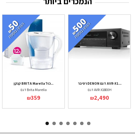
הנמכרים ביותר
רסיבר DENON דגם AVR-X1...
קנקן BRITA Marella כול...
דגם AVR-X1800H
דגם Brita Marella
359
2,490
₪
₪