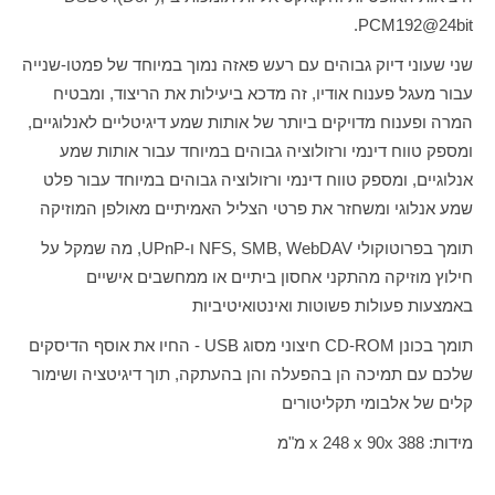
.
PCM192@24bit
שני שעוני דיוק גבוהים עם רעש פאזה נמוך במיוחד של פמטו-שנייה
עבור מעגל פענוח אודיו, זה מדכא ביעילות את הריצוד, ומבטיח
המרה ופענוח מדויקים ביותר של אותות שמע דיגיטליים לאנלוגיים,
ומספק טווח דינמי ורזולוציה גבוהים במיוחד עבור אותות שמע
אנלוגיים, ומספק טווח דינמי ורזולוציה גבוהים במיוחד עבור פלט
שמע אנלוגי ומשחזר את פרטי הצליל האמיתיים מאולפן המוזיקה
תומך בפרוטוקולי
NFS, SMB, WebDAV
ו-
UPnP
, מה שמקל על
חילוץ מוזיקה מהתקני אחסון ביתיים או ממחשבים אישיים
באמצעות פעולות פשוטות ואינטואיטיביות
תומך בכונן
CD-ROM
חיצוני מסוג
USB
- החיו את אוסף הדיסקים
שלכם עם תמיכה הן בהפעלה והן בהעתקה, תוך דיגיטציה ושימור
קלים של אלבומי תקליטורים
מידות: 388
x
x 248 x 90
מ"מ