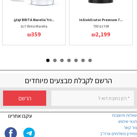
InSinkErator Premium 7...
קנקן BRITA Marella כול...
דגם 700SR
דגם Brita Marella
359
2,199
₪
₪
הרשם לקבלת מבצעים מיוחדים
הרשם
שאלות ותשובות
עקבו אחרינו
תנאי שימוש
צור קשר
מחירון משלוחים ארה"ב