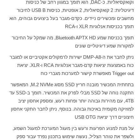
וקואקסיאליות. כ-
DAC
, הוא תומך במגוון רחב של כניסות
דיגיטליות: 2 קואקסיאליות, 2 אופטיות, כניסות
USB B
לחיבור
מחשבים ומכשירים ניידים. כקדם-מגבר בעל ביצועים גבוהים, הוא
תומך בכניסות אנלוגיות
XLR
ו-
RCA
תומך בכניסת שמע
Bluetooth APTX HD
, מה שמקל על החיבור
למקורות שמע דיגיטליים שונים
ניתן לחבר את ה-
DMP-A8
ישירות לרמקולים אקטיביים או למגבר
כוח באמצעות יציאות קדם-מגבר אנלוגיות
RCA
ו-
XLR
. יציאת
Trigger out
מאפשרת קישור למערכות מגברי כוח
בתחתית המכשיר מובנה חריץ
SSD
מסוג
M.2 NVMe
, המאפשר
התקנה נוחה של
SSD
מבלי לפרק את המכשיר. תומך ב-
SSD
עד
4TB
, עם מהירות גבוהה יותר ופחות רעש, ומספק אחסון יציב
למוזיקה מקומית באיכות גבוהה. בנוסף, ניתן לחבר התקני אחסון
חיצוניים דרך יציאת
USB OTG
על מנת למנוע הפרעות ורעש בין מעגל המערכת למעגל השמע,
ולשפר את טוהר הצליל, נעשה שימוש בתכנון נפרד עבור ספק