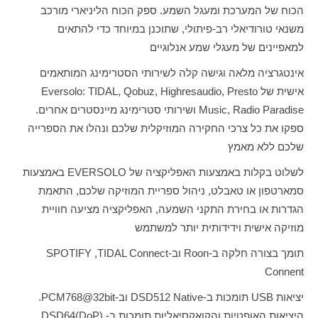
הכוח של המערכת ומעגל השמע. ספק הכוח הליניארי מורכב
משנאי טורודיאלי רב-פיתולי, שתוכנן במיוחד כדי להתאים
למאפיינים של מעגלי שמע אנלוגיים
אינטגרציה מלאה וגישה קלה לשירותי הסטרימינג המותאמים
אישית של
Eversolo: TIDAL, Qobuz, Highresaudio, Presto
Music, Radio Paradise
ושירותי סטרימינג מיינסטרים אחרים.
ספקו את כל צרכי החקירה המוזיקלית שלכם ונהלו את הספרייה
שלכם ללא מאמץ
לשלוט בקלות באמצעות האפליקציה של
EVERSOLO
באמצעות
סמארטפון או טאבלט, ניהול ספריית המוזיקה שלכם, התאמת
הגדרות או בחירת התקני השמעה, האפליקציה מציעה חוויית
מוזיקה אישית וידידותית יותר למשתמש
תומך בצורה חלקה ב-
Roon
וב-
TIDAL Connect
,
SPOTIFY
Connent
יציאות
USB
תומכות ב-
DSD512 Native
וב-
PCM768@32bit
.
היציאות האופטיות והקואקסיאליות תומכות ב-
DSD64(DoP),