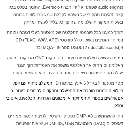
audio engine)
שפותח על ידי חברת
Eversolo
, התומך בפלט בכל
קצב הדגימה המקורי של השמע לקבלת שמע ברזולוציה גבוהה
באיכות המקורית שלו, מה שהופך כל צליל לעשיר ומרתק
תומך כמעט בכל פורמטי ההקלטה של ​​מאסטר בעלי דגימה גבוהה
במיוחד הזמינים בשוק, כולל פורמטי
CD (FLAC, WAV, APE)
ו-
DSD512 (.dsf/.dff/.iso/.dst)
סטריאו ו-
MQA
וכו'
היחידה עשויה מאלומיניום מעובד בטכניקות
CNC
מדויקות. מראה
האלומיניום החזק אך האלגנטי משפר את העמידות תוך הגנה
יעילה מפני הפרעות חיצוניות, ומבטיח העברת אות שמע טהורה
מסך מגע גדול בגודל 6 אינץ' באיכות
HD
המשלב נוחות עם יופי.
רזולוציה גבוהה הופכת את ההפעלה והפקדים לברורים ביותר. בין
אם גולשים בספריית המוזיקה או מכוונים הגדרות, הכל אינטואיטיבי
וחלק
ניתן להשתמש ב-
DMP-A8
כפטיפון דיגיטלי לחיבור למגוון ממירים
דיגיטליים (
DAC
) באמצעות
HDMI IIS, USB
, יציאות אופטיות