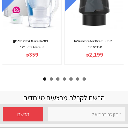
InSinkErator Premium 7...
קנקן BRITA Marella כול...
דגם 700SR
דגם Brita Marella
359
2,199
₪
₪
הרשם לקבלת מבצעים מיוחדים
הרשם