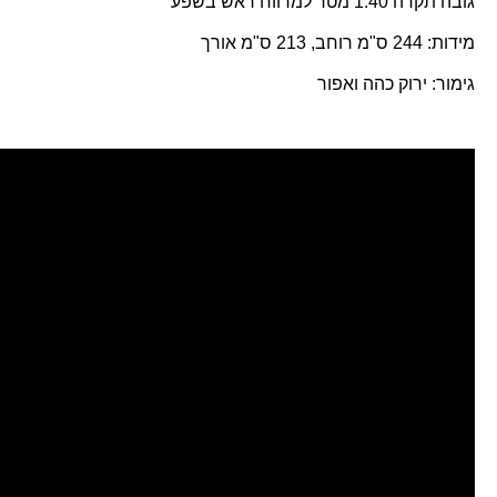
גובה תקרה 1.40 מטר למרווח ראש בשפע
מידות: 244 ס"מ רוחב, 213 ס"מ אורך
גימור: ירוק כהה ואפור