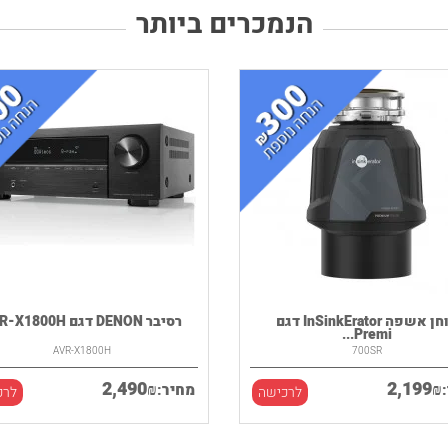
הנמכרים ביותר
טוחן אשפה InSinkErator דגם
רסיבר DENON דגם AVR-X1800H
Premi...
AVR-X1800H
700SR
2,490
2,199
₪
₪
מחיר:
לרכישה
לרכ