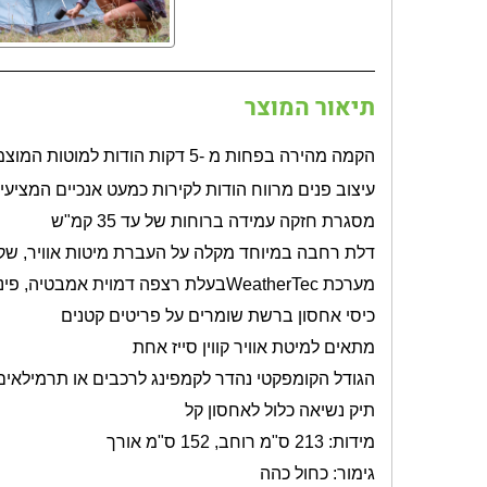
תיאור המוצר
הקמה מהירה בפחות מ -5 דקות הודות למוטות המוצמדות מראש, אוהל
עיצוב פנים מרווח הודות לקירות כמעט אנכיים המציעים 20% יותר מרווח לראש מאשר אוהל מסו
מסגרת חזקה עמידה ברוחות של עד 35 קמ"ש
דלת רחבה במיוחד מקלה על העברת מיטות אוויר, שקי 
מערכת
WeatherTec
בעלת רצפה דמוית אמבטיה, פינו
כיסי אחסון ברשת שומרים על פריטים קטנים
מתאים למיטת אוויר קווין סייז אחת
הגודל הקומפקטי נהדר לקמפינג לרכבים או תרמילאים
תיק נשיאה כלול לאחסון קל
מידות: 213 ס"מ רוחב, 152 ס"מ אורך
גימור: כחול כהה