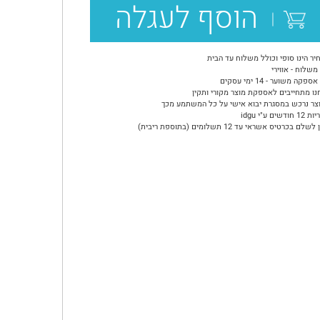
הוסף לעגלה
יר הינו סופי וכולל משלוח עד הבית
משלוח - אווירי
ספקה משוער - 14 ימי עסקים
נו מתחייבים לאספקת מוצר מקורי ותקין
צר נרכש במסגרת יבוא אישי על כל המשתמע מכך
ודשים ע"י idgu
שלם בכרטיס אשראי עד 12 תשלומים (בתוספת ריבית)