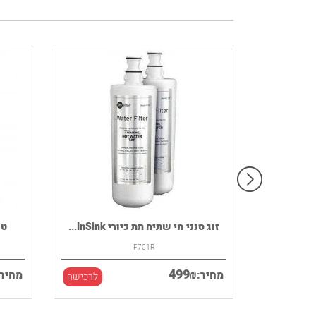
רמקול נייד HOUSE OF MARLEY דגם
זוג סנני מי שתיה תת כיורי InSink...
F701R
499
₪
מחיר:
מחיר:
לרכישה
לרכישה