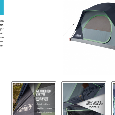
המח
סוג 
זמן א
אנח
המו
אחריות 12 ח
ניתן ל