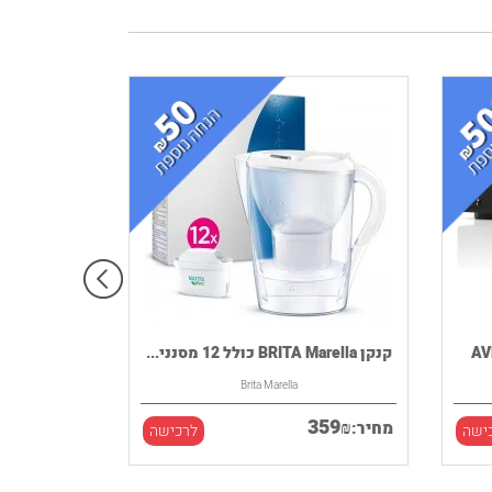
קנקן BRITA Marella כולל 12 מסנני...
Brita Marella
359
₪
מחיר:
ישה
לרכישה