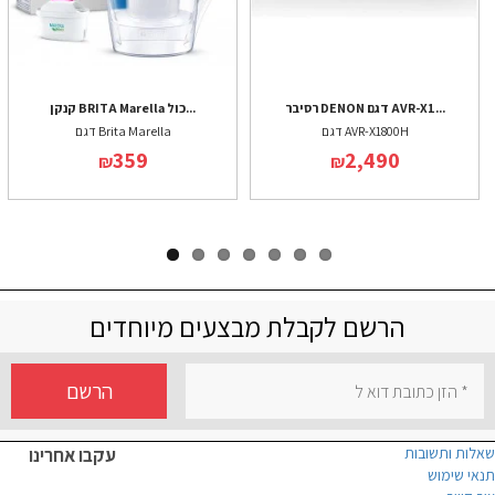
רסיבר DENON דגם AVR-X1...
קנקן BRITA Marella כול...
דגם AVR-X1800H
דגם Brita Marella
359
2,490
₪
₪
הרשם לקבלת מבצעים מיוחדים
הרשם
שאלות ותשובות
עקבו אחרינו
תנאי שימוש