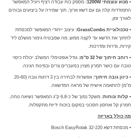
•
מנוע עוצמתי 1200W:
מספק כוח עבודה רציף ויעיל המאפשר
התמודדות קלה גם עם דשא ארוך, תוך שמירה על ביצועים גבוהים
לאורך זמן.
•
טכנולוגיית GrassCombs:
עיצוב ייחודי המאפשר למכסחת
לחתוך את הדשא עד לקצה ממש, מה שמבטיח גימור מושלם ליד
קירות, גדרות ומדרכות.
•
רוחב חיתוך של 32 ס"מ:
גודל אופטימלי המשלב יכולת כיסוי
טובה עם כושר תמרון מצוין במעברים צרים ובפינות הגינה.
•
כיוון גובה חיתוך:
אפשרות לבחירה בין 3 דרגות גובה (20-60
מ"מ) להתאמה אישית של מראה המדשאה.
•
קלות ונוחות:
משקל נמוך של כ-6.8 ק"ג המאפשר נשיאה נוחה,
תמרון קל ואחסון חסכוני במקום בזכות ידיות מתקפלות.
מה כולל באריזה
• מכסחת דשא Bosch EasyRotak 32-220