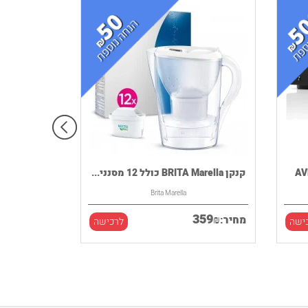
קנקן BRITA Marella כולל 12 מסנני...
Brita Marella
359
₪
מחיר:
ישה
לרכישה