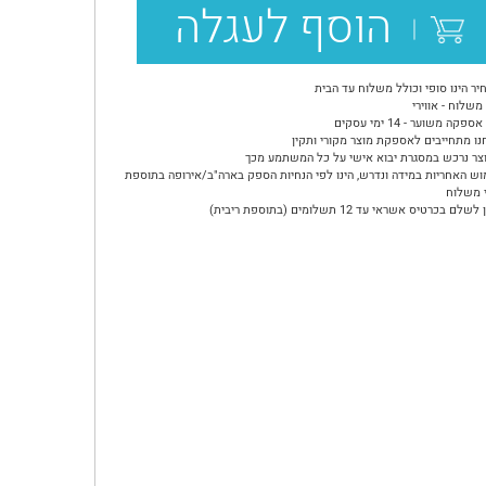
הוסף לעגלה
יר הינו סופי וכולל משלוח עד הבית
משלוח - אווירי
ספקה משוער - 14 ימי עסקים
נו מתחייבים לאספקת מוצר מקורי ותקין
צר נרכש במסגרת יבוא אישי על כל המשתמע מכך
וש האחריות במידה ונדרש, הינו לפי הנחיות הספק בארה"ב/אירופה בתוספת
 משלוח
שלם בכרטיס אשראי עד 12 תשלומים (בתוספת ריבית)