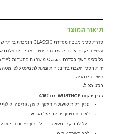
תיאור המוצר
סדרת סכיני מטבח מסדרת
CLASSIC
הנמכרת ביותר של ווסטהוף עם מבחר של 70 צורות להב 
עשויים מקשה אחת מגוש פלדה יחידני מסגסוגת פלדת אל
כל סכיני השף בסדרת
Classic
מושחזות בהשחזת לייזר ר
ידית הסכין יושבת ביד בנוחות ומעוקלת מעט כלפי מטה 
מיוצר בגרמניה
הסט מכיל:
סכין ירקות
WUSTHOF
דגם 4062
-
סכין ירקות לפעולות חיתוך, קיצוץ, פריסה וקילוף 
-
לעבודת חיתוך ידנית מעל הקרש
-
בעל להב קצר מעוקל וחד לחיתוך פירות וירקות עג
-
להב באורך 7 ס"מ