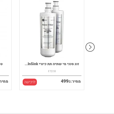
רמקול נייד HOUSE OF MARLEY דגם
זוג סנני מי שתיה תת כיורי InSink...
F701R
499
₪
מחיר:
מחיר:
לרכישה
לרכישה