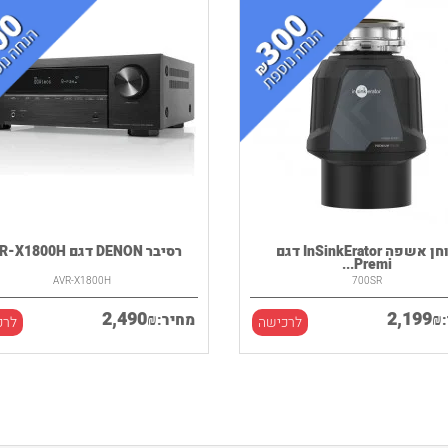
טוחן אשפה InSinkErator דגם
רסיבר DENON דגם AVR-X1800H
Premi...
AVR-X1800H
700SR
2,490
2,199
₪
₪
מחיר:
לרכישה
לרכ