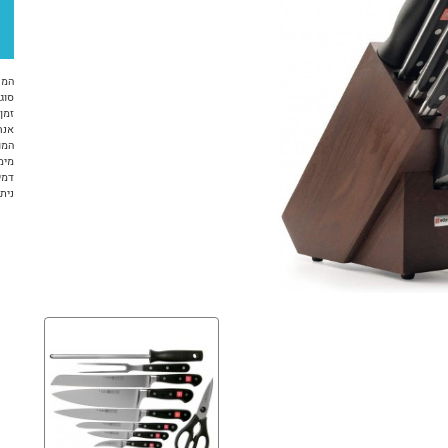
המח
סוג 
זמן א
אנח
המו
מימ
דמי
ניתן ל