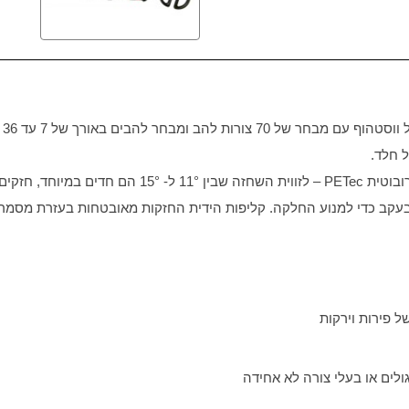
ומבחר להבים באורך של 7 עד 36 ס"מ. מותאמת לכל טבח ביתי ושף מקצועי.
 חלד.
ובוטית
PETec
– לזווית השחזה שבין 11° ל- 15° הם חדים במיוחד, חזקים ועמידים לאורך זמן
בעקב כדי למנוע החלקה. קליפות הידית החזקות מאובטחות בעזרת מסמרו
של פירות וירקות
ולים או בעלי צורה לא אחידה