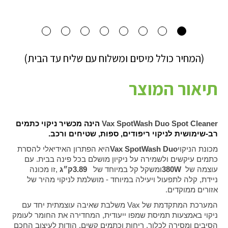
(המחיר כולל מיסים ומשלוח עם שליח עד הבית)
תיאור המוצר
Vax SpotWash Duo Spot Cleaner
הינה מכשיר ניקוי כתמים
רב-שימושית לניקוי ריפודים, ספות, שטיחים ורכב.
מכונת הניקוי
Vax SpotWash Duo
היא הפתרון האידיאלי להסרת
כתמים עיקשים ולשמירה על ניקיון מושלם בכל פינה בבית. עם
עוצמה של
380W
ומשקל קל במיוחד של
3.89
ק״ג
,
זו מכונה
ניידת, קלה לתפעול ויעילה במיוחד - מושלמת לניקוי מהיר של
אזורים ממוקדים
.
המערכת המתקדמת של
Vax
משלבת שאיבה עוצמתית יחד עם
ניקוי באמצעות תמיסת שמפו ייעודית, המחדירה את החומר לעומק
הסיבים ומסירה לכלוך, ריחות וכתמים קשים. הודות לעיצוב החכם