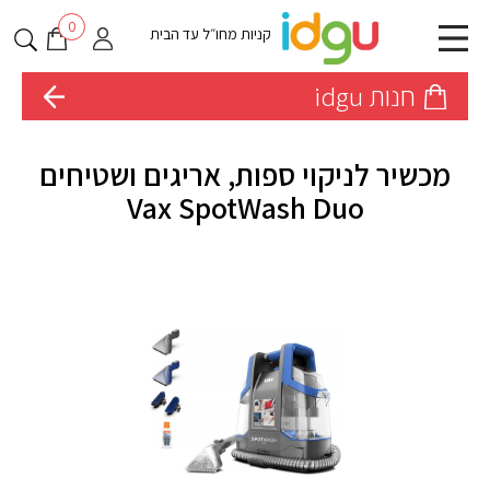
0
קניות מחו״ל עד הבית
חנות idgu
מכשיר לניקוי ספות, אריגים ושטיחים
Vax SpotWash Duo