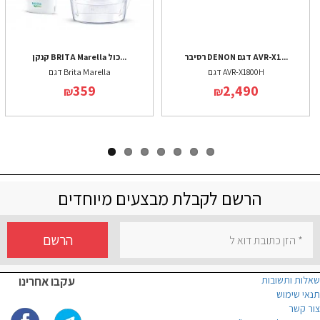
רסיבר DENON דגם AVR-X1...
קנקן BRITA Marella כול...
דגם AVR-X1800H
דגם Brita Marella
359
2,490
₪
₪
הרשם לקבלת מבצעים מיוחדים
הרשם
שאלות ותשובות
עקבו אחרינו
תנאי שימוש
צור קשר