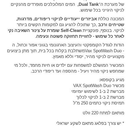
של מערכת ה־
Dual Tank
,
המים המלוכלכים מופרדים מהנקיים
לניקוי היגייני בכל שימוש
.
המכונה כוללת
אביזרים ייעודיים לניקוי ריפודים, מדרגות,
שטיחים ורכב
,
כך שתוכלו להגיע גם למקומות הקשים ביותר
לניקוי. בנוסף, פונקציית
Self-Clean
שומרת על צינור השאיבה נקי
לאחר כל שימוש - לחוויית תחזוקה פשוטה ונעימה
.
הודות לגודל הקומפקטי והעיצוב הארגונומי בגווני אפור וכחול, ה
-
Vax SpotWash Duo
משתלבת בקלות בכל בית, תוך מתן ביצועים
מקצועיים לניקוי מהיר, יסודי וללא מאמץ
.
המכשיר המושלם למשפחות עם ילדים או חיות מחמד, ולכל מי
שמחפש ניקוי מהיר ויעיל - מהספה ועד ריפודי הרכב
.
מגיע בקופסא:
מכשיר
VAX SpotWash Duo
מברשת 2 ב-1 לשימוש יומיומי
מברשת 2 ב-1 לניקוי לכלוך
תמיסת ניקוי כתמים 250 מ"ל
מותאם למתח 220 וולט
* יש צורך בפלאג מתאם לשקע ישראלי