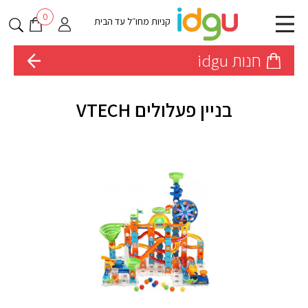
0
קניות מחו״ל עד הבית
חנות idgu
בניין פעלולים VTECH