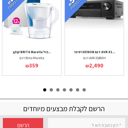
רסיבר DENON דגם AVR-X1...
קנקן BRITA Marella כול...
דגם AVR-X1800H
דגם Brita Marella
359
2,490
₪
₪
הרשם לקבלת מבצעים מיוחדים
הרשם