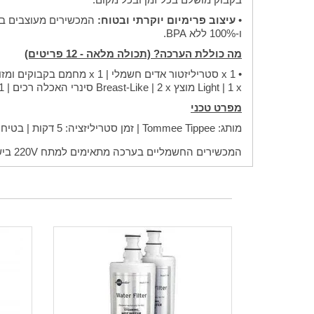
•
עיצוב פרימיום יוקרתי ובטוח:
המכשירים מעוצבים בצב
ו-100% ללא BPA.
מה כוללת הערכה? (תכולה מלאה - 12 פריטים)
Light | 1 x מוצץ Breast-Like | 2 x סינרי האכלה רכים | 1 x תיק תרמי מבודד לבקבוק | 1 x מברשת ניקוי לבקבוקים ופטמות.
מפרט טכני
מותג: Tommee Tippee | זמן סטריליזציה: 5 דקות | בטיחות: 100% ללא BPA (BPA-free)
המכשירים החשמליים בערכה מתאימים למתח 220V בישראל. נדרש מתאם לשקע ישראלי (תקע בריטי במקור).