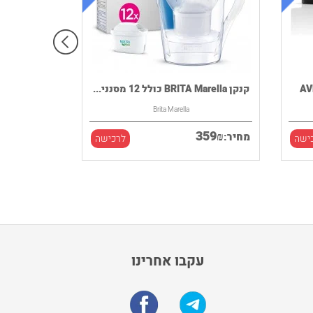
קנקן BRITA Marella כולל 12 מסנני...
Brita Marella
359
₪
מחיר:
ישה
לרכישה
עקבו אחרינו