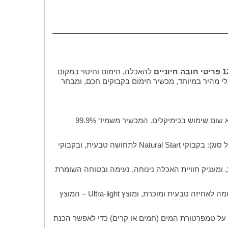
י חובה חיוניים
להאכלה, חימום וחיטוי במקום
י מהיר במיוחד, מכשיר חימום בקבוקים חכם, ומבחר
מחטא עד 6 בקבוקים בתוך 5 דקות בלבד באמצעות אדים טבעיים וללא שום שימוש בכימיקלים. המכשיר משמיד 99.9%
הערכה מעניקה לכם חופש בחירה ומגיעה עם שני סוגי בקבוקים (2 מכל סוג): בקבוקי Natural Start לתחושה טבעית, ובקבוקי
מעניק חוויית האכלה נינוחה, נעימה ובטוחה השומרת
הערכה כוללת שני מוצצים מתקדמים: מוצץ Breast-like המעוצב בצורת פטמה לאחיזה טבעית ומוכרת, ומוצץ Ultra-light – המוצץ
O). התיק הנייד והמבודד שומר על טמפרטורת המים (חמים או קרים) כדי לאפשר הכנת