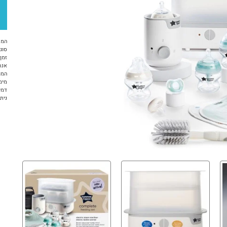
המח
סוג 
זמן א
אנח
המו
מימ
דמי
ניתן ל