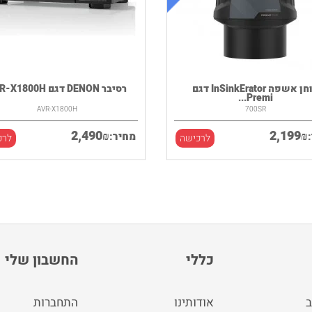
טוחן אשפה InSinkErator דגם
רסיבר DENON דגם AVR-X1800H
Premi...
AVR-X1800H
700SR
2,490
2,199
₪
₪
מחיר:
לרכישה
לרכ
כללי
החשבון שלי
ב
אודותינו
התחברות