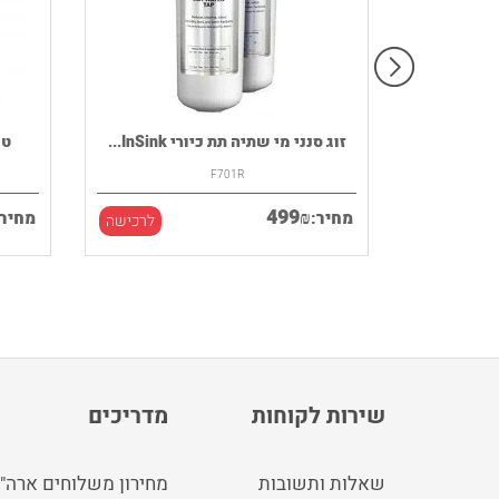
רמקול נייד HOUSE OF MARLEY דגם
זוג סנני מי שתיה תת כיורי InSink...
F701R
499
₪
מחיר:
מחיר:
לרכישה
לרכישה
שירות לקוחות
מדריכים
שאלות ותשובות
מחירון משלוחים ארה"