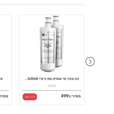
רמקול נייד HOUSE OF MARLEY דגם
זוג סנני מי שתיה תת כיורי InSink...
F701R
499
₪
מחיר:
מחיר:
לרכישה
לרכישה