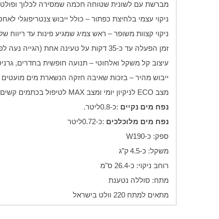
מברשת עם לשונית שטוחה חכמה שמסירה לכלוך ופולטת
ניקוי עצמי בלחיצת כפתור – כולל ייבוש צנטריפוגלי לאחס
ניקוי קצוות משופר – ראש צמיג שמגיע פינות עד ריווח של כ‑
זמן הפעלה עד כ-35 דקות על טעינה אחת (הגייה נעה לפי מצב
עיצוב קל משקל ואלחוטי – תנועה חופשית בחדרים, גרניטי
ייבוש מהיר – בזכות שאיבה חזקה הנשארת מים מועטים 
מצב
ECO
לניקיון יומי ומצב
MAX
לטיפול בכתמים קשים
נפח מים נקיים
:
כ‑0.8
ליטר.
נפח מים מלוכלכים
:
כ‑0.72
ליטר
ספק: כ‑190
W
משקל: כ‑4.5
ק”ג
רוחב ניקוי
:
כ-26.4 ס"מ
מתח: סוללה נטענת
מתאים למתח 220 וולט בישראל