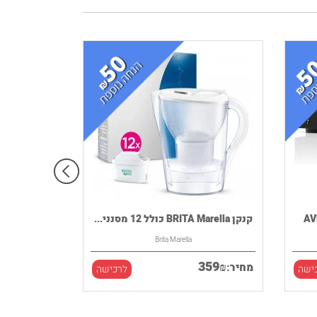
קנקן BRITA Marella כולל 12 מסנני...
Brita Marella
359
₪
מחיר:
ישה
לרכישה