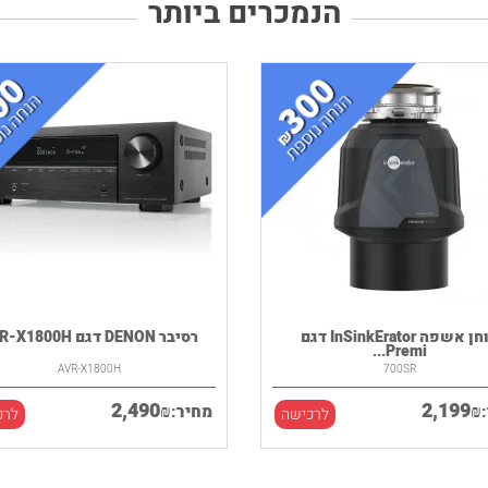
הנמכרים ביותר
טוחן אשפה InSinkErator דגם
רסיבר DENON דגם AVR-X1800H
Premi...
AVR-X1800H
700SR
2,490
2,199
₪
₪
מחיר:
לרכישה
לרכ