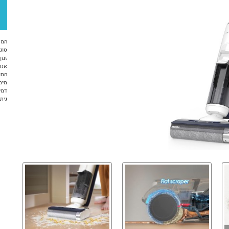
המח
סוג 
זמן א
אנח
המו
מימ
דמי
ניתן ל