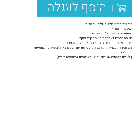
הוסף לעגלה
יר הינו סופי וכולל משלוח עד הבית
משלוח - אווירי
ספקה משוער - 14 ימי עסקים
נו מתחייבים לאספקת מוצר מקורי ותקין
צר נרכש במסגרת יבוא אישי על כל המשתמע מכך
וש האחריות במידה ונדרש, הינו לפי הנחיות הספק בארה"ב/אירופה בתוספת
 משלוח
שלם בכרטיס אשראי עד 12 תשלומים (בתוספת ריבית)