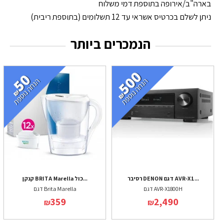
בארה"ב/אירופה בתוספת דמי משלוח
ניתן לשלם בכרטיס אשראי עד 12 תשלומים (בתוספת ריבית)
הנמכרים ביותר
רסיבר DENON דגם AVR-X1...
קנקן BRITA Marella כול...
דגם AVR-X1800H
דגם Brita Marella
359
2,490
₪
₪