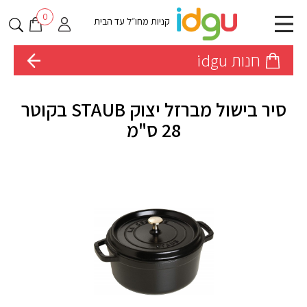
0
קניות מחו״ל עד הבית
חנות idgu
סיר בישול מברזל יצוק STAUB בקוטר
28 ס"מ