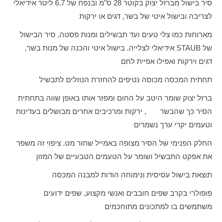
סיר בישול מברזל יצוק בקוטר 28 ס"מ ובנפח של 6.7 ליטר אידיאלי
לצריבה ובישול איטי של בשר, דגים או ירקות
מארוחות כמו צלי טעים ועד תבשילים ומנות פסטה, סיר הבישול
של
STAUB
אידיאלי לצלייה, בישול איטי והכנה של מנות בשר,
דגים וירקות ואפילו אפיית לחם
תחתית המכסה מכוסה נטיפים להחזרת הנוזלים לתבשיל
ברזל יצוק שומר היטב על החום ומפזר אותו באופן שווה בתחתית
הסיר כך שהבשר , ירקות ומרכיבים אחרים מבושלים בעדינות
וטעמים יקרי ערך נשמרים
החלק הפנימי של הסיר מצופה באמייל שחור מט. ציפוי זה משפר
את אפקט התבשיל ושומר על הטעמים הטבעיים של המזון
תוצאת בישול עסיסית ונימוחה הודות למבנה המכסה
פופולרי בקרב שפים חובבים ואנשי מקצוע, שפים ידועים
משתמשים בו למתכונים מתוחכמים