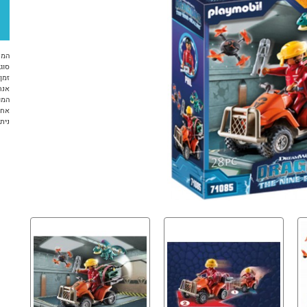
המח
סוג 
זמן א
אנח
המו
אחר
ניתן ל