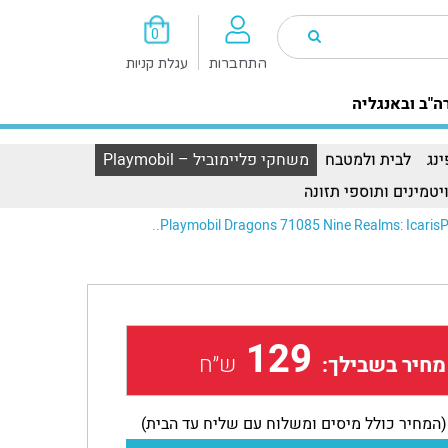
0
התחברות
עגלת קניות
ה"ב ובאנגליה
נג
לבית ולמטבח
משחקי פליימוביל – Playmobil
יטמינים ותוספי תזונה
Playmobil Dragons 71085 Nine Realms: IcarisPl
129
ש״ח
מחיר בשבילך:
(המחיר כולל מיסים ומשלוח עם שליח עד הבית)