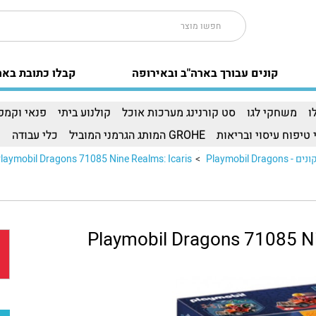
קונים עבורך בארה"ב ובאירופה
קבלו כתובת באר
ו
משחקי לגו
סט קורנינג מערכות אוכל
קולנוע ביתי
פנאי וקמפי
 טיפוח עיסוי ובריאות
GROHE המותג הגרמני המוביל
כלי עבודה
ו
Playmobil Dr
>
aymobil Dragons 71085 Nine Realms: Icaris..
Playmobil Dragons 71085 Ni