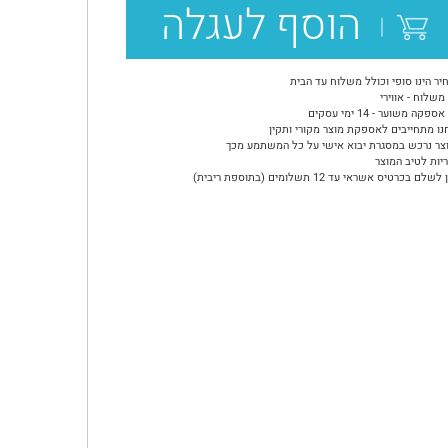
הוסף לעגלה
יר הינו סופי וכולל משלוח עד הבית
משלוח - אווירי
ספקה משוער - 14 ימי עסקים
נו מתחייבים לאספקת מוצר מקורי ותקין
צר נרכש במסגרת יבוא אישי על כל המשתמע מכך
יות לטיב המוצר
שלם בכרטיס אשראי עד 12 תשלומים (בתוספת ריבית)