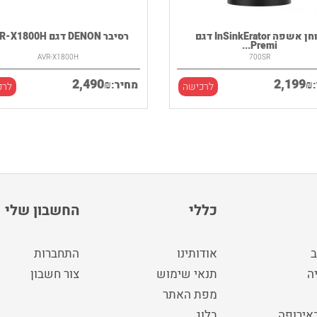
טוחן אשפה InSinkErator דגם
רסיבר DENON דגם AVR-X1800H
Premi...
AVR-X1800H
700SR
2,490
2,199
₪
₪
מחיר:
לרכישה
לרכ
כללי
החשבון שלי
ב
אודותינו
התחברות
ה
תנאי שימוש
צור חשבון
מפת האתר
באירופה
בלוג