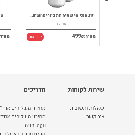
רמקול נייד HOUSE OF MARLEY דגם
זוג סנני מי שתיה תת כיורי InSink...
F701R
499
₪
מחיר:
מחיר:
לרכישה
לרכישה
שירות לקוחות
מדריכים
שאלות ותשובות
מחירון משלוחים ארה"
צור קשר
מחירון משלוחים אנגלי
idgu חנות
קונים עבורך בארה"ב ו