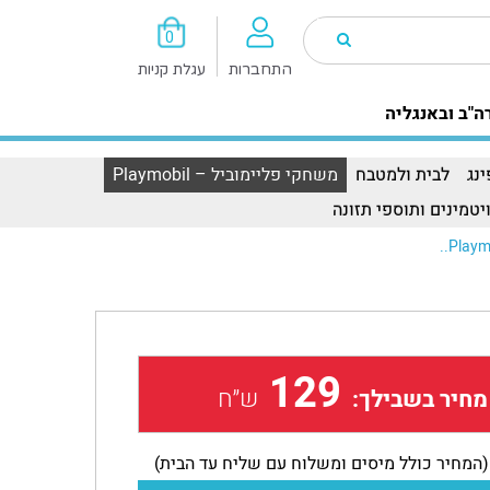
0
התחברות
עגלת קניות
ה"ב ובאנגליה
נג
לבית ולמטבח
משחקי פליימוביל – Playmobil
יטמינים ותוספי תזונה
Playm
129
ש״ח
מחיר בשבילך:
(המחיר כולל מיסים ומשלוח עם שליח עד הבית)