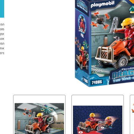
המח
סוג 
זמן א
אנח
המו
אחר
ניתן ל