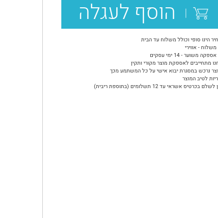
הוסף לעגלה
יר הינו סופי וכולל משלוח עד הבית
משלוח - אווירי
ספקה משוער - 14 ימי עסקים
נו מתחייבים לאספקת מוצר מקורי ותקין
צר נרכש במסגרת יבוא אישי על כל המשתמע מכך
יות לטיב המוצר
שלם בכרטיס אשראי עד 12 תשלומים (בתוספת ריבית)