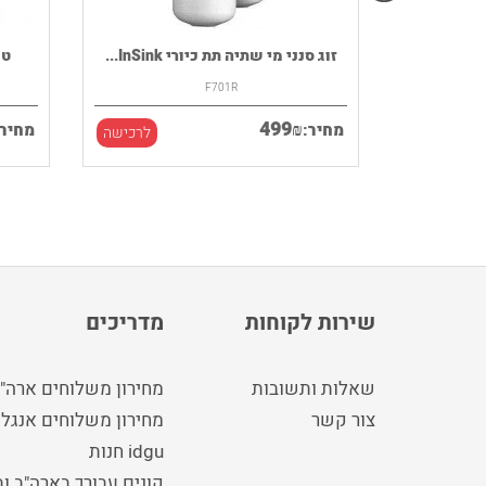
רמקול נייד HOUSE OF MARLEY דגם
זוג סנני מי שתיה תת כיורי InSink...
F701R
499
₪
מחיר:
מחיר:
לרכישה
לרכישה
שירות לקוחות
מדריכים
שאלות ותשובות
מחירון משלוחים ארה"
צור קשר
מחירון משלוחים אנגלי
idgu חנות
קונים עבורך בארה"ב ו