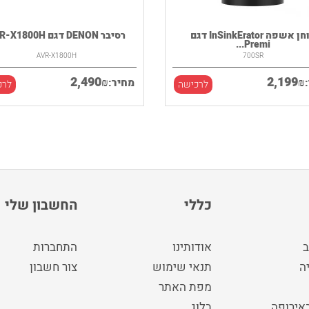
טוחן אשפה InSinkErator דגם
רסיבר DENON דגם AVR-X1800H
Premi...
AVR-X1800H
700SR
2,490
2,199
₪
₪
מחיר:
לרכישה
לרכ
כללי
החשבון שלי
ב
אודותינו
התחברות
ה
תנאי שימוש
צור חשבון
מפת האתר
באירופה
בלוג