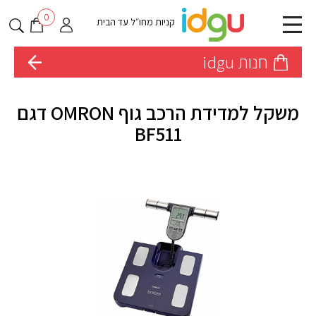
0
קניות מחו״ל עד הבית
חנות idgu
משקל למדידת הרכב גוף OMRON דגם
BF511