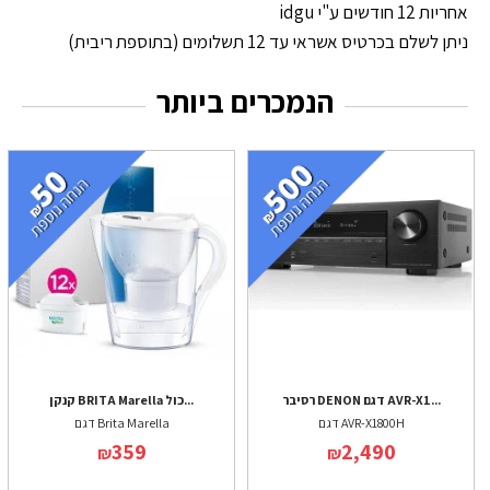
אחריות 12 חודשים ע"י idgu
ניתן לשלם בכרטיס אשראי עד 12 תשלומים (בתוספת ריבית)
הנמכרים ביותר
רסיבר DENON דגם AVR-X1...
קנקן BRITA Marella כול...
דגם AVR-X1800H
דגם Brita Marella
359
2,490
₪
₪