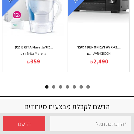
רסיבר DENON דגם AVR-X1...
קנקן BRITA Marella כול...
דגם AVR-X1800H
דגם Brita Marella
359
2,490
₪
₪
הרשם לקבלת מבצעים מיוחדים
הרשם