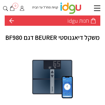
0
קניות מחו״ל עד הבית
חנות idgu
משקל דיאגנוסטי BEURER דגם BF980