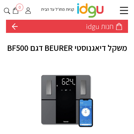
0
קניות מחו״ל עד הבית
חנות idgu
משקל דיאגנוסטי BEURER דגם BF500