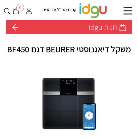
0
קניות מחו״ל עד הבית
חנות idgu
משקל דיאגנוסטי BEURER דגם BF450