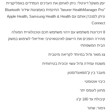
יומן משקל דיגיטלי: ניתן לאחסן את הערכים הנמדדים באפליקציית
"
beurer HealthManager Pro
" החינמית באמצעות שידור
Bluetooth
וניתן לסנכרן אותם עם
Apple Health, Samsung Health & Health
Connect
8 זיכרונות משתמש עם זיהוי משתמש חכם וטכנולוגיית הפעלה
מהירה הופכים את היישום לאינטואיטיבי ואידיאלי לשימוש במשק
הבית המשפחתי
צג מואר גדול במיוחד לקריאה מיטבית
משטח עמידה גדול עשוי זכוכית בטיחותית
מעבר בין ק"ג/פאונד/סטון
כיבוי אוטומטי
מחוון לעומס יתר
קיבולת עד 180 ק"ג
גימור: שחור