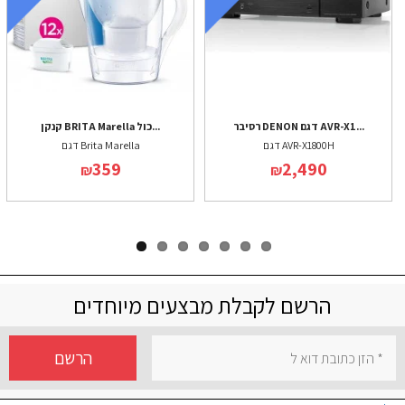
רסיבר DENON דגם AVR-X1...
קנקן BRITA Marella כול...
דגם AVR-X1800H
דגם Brita Marella
359
2,490
₪
₪
הרשם לקבלת מבצעים מיוחדים
הרשם