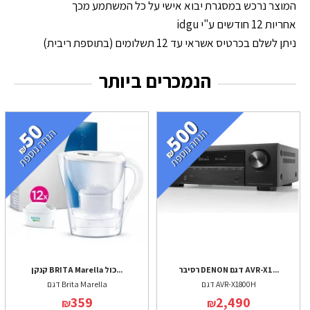
המוצר נרכש במסגרת יבוא אישי על כל המשתמע מכך
אחריות 12 חודשים ע"י idgu
ניתן לשלם בכרטיס אשראי עד 12 תשלומים (בתוספת ריבית)
הנמכרים ביותר
רסיבר DENON דגם AVR-X1...
קנקן BRITA Marella כול...
דגם AVR-X1800H
דגם Brita Marella
359
2,490
₪
₪