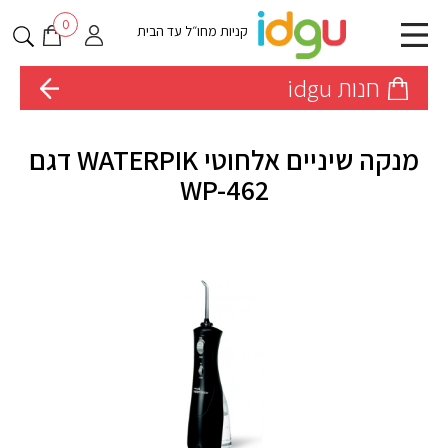
0
קניות מחו״ל עד הבית
חנות idgu
מנקה שיניים אלחוטי WATERPIK דגם
WP-462