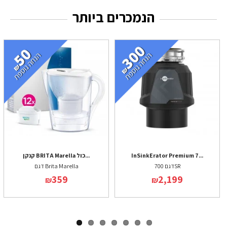
הנמכרים ביותר
InSinkErator Premium 7...
קנקן BRITA Marella כול...
דגם 700SR
דגם Brita Marella
359
2,199
₪
₪