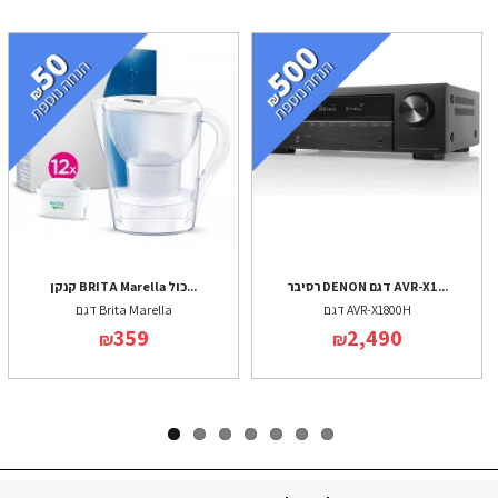
רסיבר DENON דגם AVR-X1...
קנקן BRITA Marella כול...
דגם AVR-X1800H
דגם Brita Marella
359
2,490
₪
₪