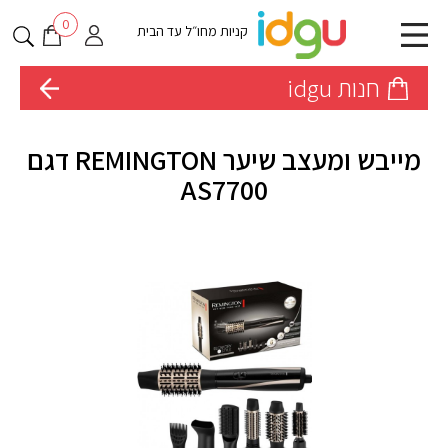
0
קניות מחו״ל עד הבית
חנות idgu
מייבש ומעצב שיער REMINGTON דגם
AS7700