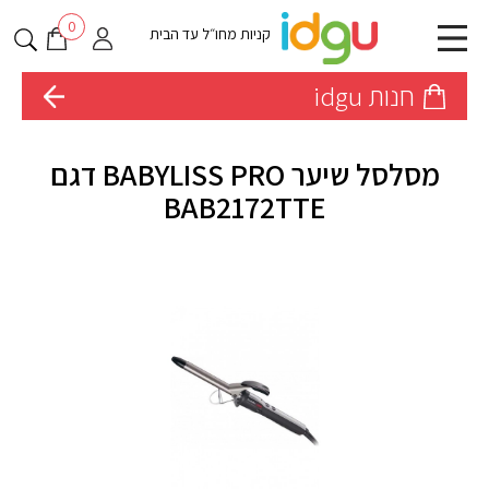
0
קניות מחו״ל עד הבית
חנות idgu
מסלסל שיער BABYLISS PRO דגם
BAB2172TTE