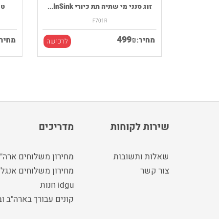
רמקול נייד HOUSE OF MARLEY דגם
זוג סנני מי שתיה תת כיורי InSink...
F701R
499
₪
מחיר:
מחיר:
לרכישה
לרכישה
שירות לקוחות
מדריכים
שאלות ותשובות
מחירון משלוחים ארה"
צור קשר
מחירון משלוחים אנגלי
idgu חנות
קונים עבורך בארה"ב ו