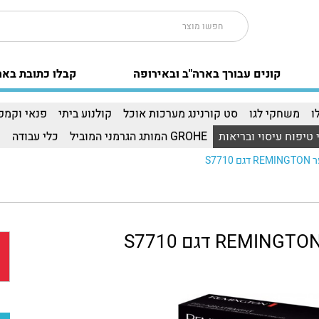
קונים עבורך בארה"ב ובאירופה
קבלו כתובת באר
ו
משחקי לגו
סט קורנינג מערכות אוכל
קולנוע ביתי
פנאי וקמפי
 טיפוח עיסוי ובריאות
GROHE המותג הגרמני המוביל
כלי עבודה
ו
S77