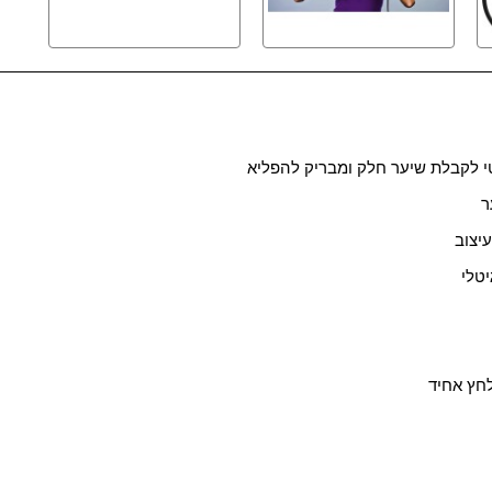
י לקבלת שיער חלק ומבריק להפליא
ר
יצוב