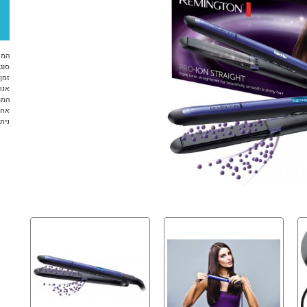
המח
סוג 
זמן א
אנח
המו
אחריות 12 ח
ניתן ל