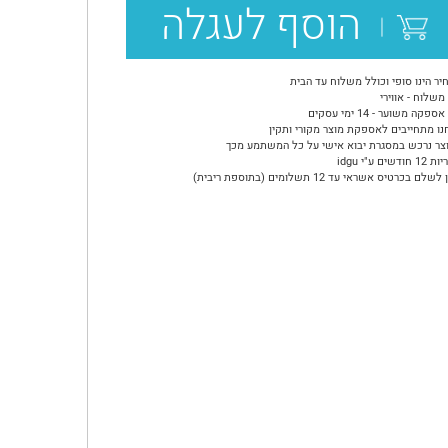
הוסף לעגלה
יר הינו סופי וכולל משלוח עד הבית
משלוח - אווירי
ספקה משוער - 14 ימי עסקים
נו מתחייבים לאספקת מוצר מקורי ותקין
צר נרכש במסגרת יבוא אישי על כל המשתמע מכך
ודשים ע"י idgu
שלם בכרטיס אשראי עד 12 תשלומים (בתוספת ריבית)