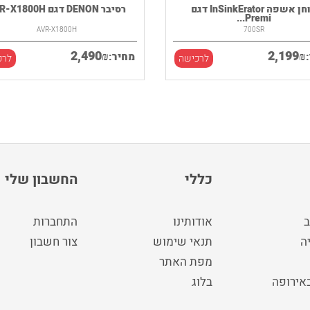
טוחן אשפה InSinkErator דגם
רסיבר DENON דגם AVR-X1800H
Premi...
AVR-X1800H
700SR
2,490
2,199
₪
₪
מחיר:
לרכישה
לרכ
כללי
החשבון שלי
ב
אודותינו
התחברות
ה
תנאי שימוש
צור חשבון
מפת האתר
באירופה
בלוג