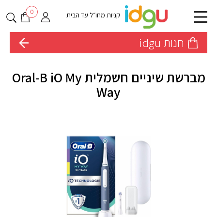
0
קניות מחו״ל עד הבית
חנות idgu
מברשת שיניים חשמלית Oral-B iO My
Way