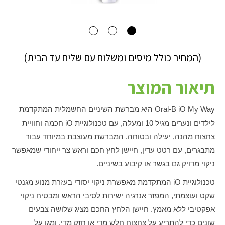
(המחיר כולל מיסים ומשלוח עם שליח עד הבית)
תיאור המוצר
Oral-B iO My Way היא מברשת השיניים החשמלית המתקדמת
לילדים ונערים מגיל 10 ומעלה, עם טכנולוגיית iO חכמה וחוויית
צחצוח מהנה, יעילה ובטוחה. המברשת מעוצבת במיוחד עבור
מתבגרים, עם רטט עדין, חיישן לחץ חכם וראש צר ייחודי שמאפשר
ניקוי מדויק גם בגשר או קיבוע בשיניים.
טכנולוגיית iO המתקדמת מאפשרת ניקוי יסודי בעזרת מנוע מגנטי
שקט ועוצמתי, המפזר אנרגיה ישירות לסיבי הראש ומבטיח ניקוי
אפקטיבי ללא מאמץ. חיישן הלחץ החכם מציג שלושה צבעים
שונים כדי להתריע על צחצוח חלש מדי או חזק מדי, ומגן על