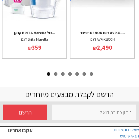
רסיבר DENON דגם AVR-X1...
קנקן BRITA Marella כול...
דגם AVR-X1800H
דגם Brita Marella
359
2,490
₪
₪
הרשם לקבלת מבצעים מיוחדים
הרשם
שאלות ותשובות
עקבו אחרינו
תנאי שימוש