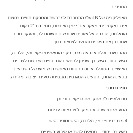
החניכיים.
האפליקציה של Oral-B מתחברת למברשת ומספקת חוויית צחצוח
אינטראקטיבית: מעקב אחרי זמן הצחצוח, תמיכה ב־2 דקות
מומלצות, הדרכה על אזורים שדורשים תשומת לב, ומעקב חכם
שמדרבן את הילדים והנוער לצחצוח נכון.
המברשת כוללת ארבעה מצבי ניקוי מותאמים: ניקוי יומי, הלבנה,
רגיש וסופר רגיש, כך שניתן להתאים את חוויית הצחצוח לצרכים
האישיים. הסוללה ארוכת הטווח מאפשרת שימוש של כשבועיים
בטעינה אחת, והטעינה המגנטית מבטיחה טעינה יציבה ומהירה.
מפרט טכני
טכנולוגיית iO מתקדמת לניקוי יסודי ורך
מנוע מגנטי שקט עם מיקרו־ויברציות עדינות
4 מצבי ניקוי: יומי, הלבנה, רגיש וסופר רגיש
ראש צר ייחודי – מתאים לגשר או קיבוע בשיניים