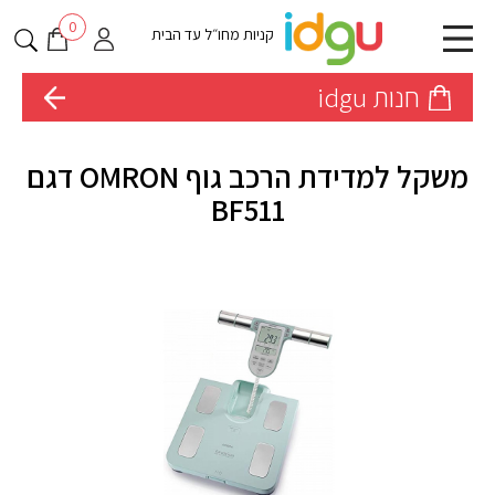
0
קניות מחו״ל עד הבית
חנות idgu
משקל למדידת הרכב גוף OMRON דגם
BF511