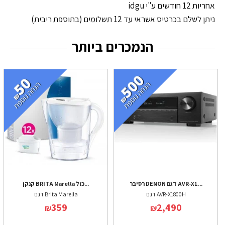
אחריות 12 חודשים ע"י idgu
ניתן לשלם בכרטיס אשראי עד 12 תשלומים (בתוספת ריבית)
הנמכרים ביותר
רסיבר DENON דגם AVR-X1...
קנקן BRITA Marella כול...
דגם AVR-X1800H
דגם Brita Marella
359
2,490
₪
₪