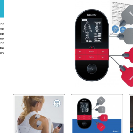
המח
סוג 
זמן א
אנח
המו
אחריות 12 ח
ניתן ל