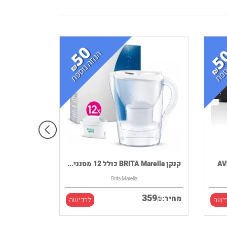
קנקן BRITA Marella כולל 12 מסנני...
Brita Marella
359
₪
מחיר:
ישה
לרכישה