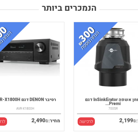
הנמכרים ביותר
טוחן אשפה InSinkErator דגם
רסיבר DENON דגם AVR-X1800H
Premi...
AVR-X1800H
700SR
2,490
2,199
₪
₪
מחיר:
לרכישה
לרכ