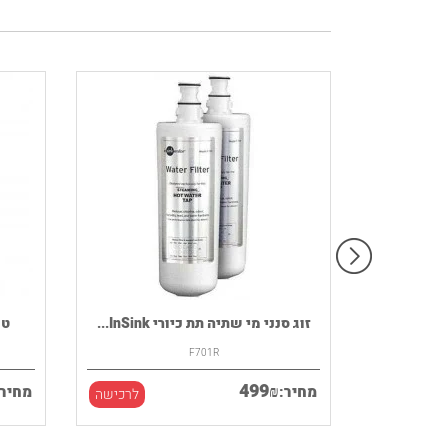
רמקול נייד HOUSE OF MARLEY דגם
זוג סנני מי שתיה תת כיורי InSink...
F701R
499
₪
מחיר:
מחיר:
לרכישה
לרכישה