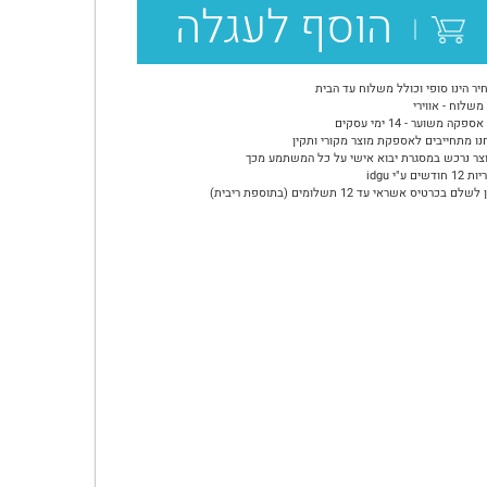
הוסף לעגלה
יר הינו סופי וכולל משלוח עד הבית
משלוח - אווירי
ספקה משוער - 14 ימי עסקים
נו מתחייבים לאספקת מוצר מקורי ותקין
צר נרכש במסגרת יבוא אישי על כל המשתמע מכך
ודשים ע"י idgu
שלם בכרטיס אשראי עד 12 תשלומים (בתוספת ריבית)