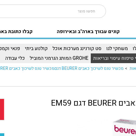
קונים עבורך בארה"ב ובאירופה
קבלו כתובת באר
ו
משחקי לגו
סט קורנינג מערכות אוכל
קולנוע ביתי
פנאי וקמפי
 טיפוח עיסוי ובריאות
GROHE המותג הגרמני המוביל
כלי עבודה
ו
אות
>
מכשיר טנס לשיכוך כאבים BEURER דגםמכשיר טנס לשיכוך כאבים BEURER דגם..
דגם EM59