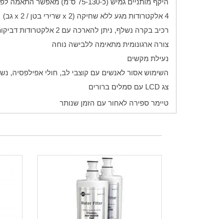
היקף מותניים גמיש (כ-75-130 ס"מ) מאפשר התאמה לפי הצורך
4 אלקטרודות מגע ללא שחיקה (2
x
שרירי בטן / 2
x
גב)
רכיב בקרה נשלף, ניתן להארכה עם 2 אלקטרודות דביקות
צורה ארגונומית מתאימה ללבישה נוחה
נעילת מקשים
השימוש אסור לאנשים עם קוצבי לב, חולי אפילפסיה, נש
צג
LCD
עם סמלים ברורים
טיימר ספירה לאחור עם הזמן שנותר