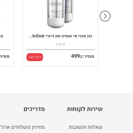
רמקול נייד HOUSE OF MARLEY דגם
זוג סנני מי שתיה תת כיורי InSink...
F701R
499
₪
מחיר:
מחיר:
לרכישה
לרכישה
שירות לקוחות
מדריכים
שאלות ותשובות
מחירון משלוחים ארה"