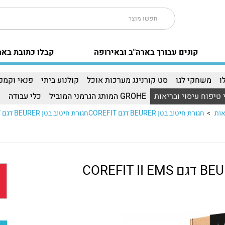
קונים עבורך בארה"ב ובאירופה
קבלו כתובת באר
ו
משחקי לגו
סט קורנינג מערכות אוכל
קולנוע ביתי
פנאי וקמפי
 טיפוח עיסוי ובריאות
GROHE המותג הגרמני המוביל
כלי עבודה
ו
אות
>
חגורת חיטוב בטן BEURER דגם COREFITחגורת חיטוב בטן BEURER דגם COREFIT..