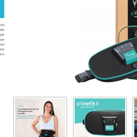
המח
סוג 
זמן א
אנח
המו
אחריות 12 ח
ניתן ל