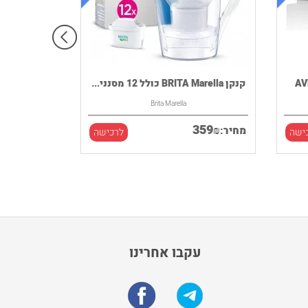
קנקן BRITA Marella כולל 12 מסנני...
Brita Marella
359
₪
מחיר:
ישה
לרכישה
עקבו אחרינו