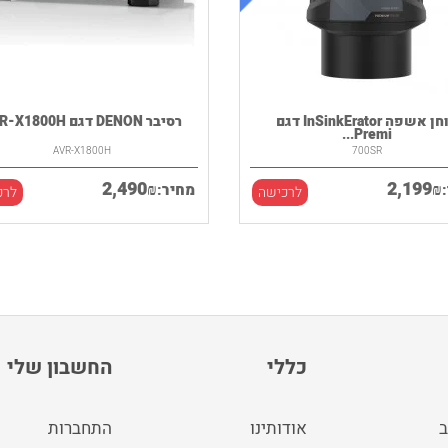
טוחן אשפה InSinkErator דגם
רסיבר DENON דגם AVR-X1800H
Premi...
AVR-X1800H
700SR
2,490
2,199
₪
₪
מחיר:
לרכישה
לרכ
כללי
החשבון שלי
ב
אודותינו
התחברות