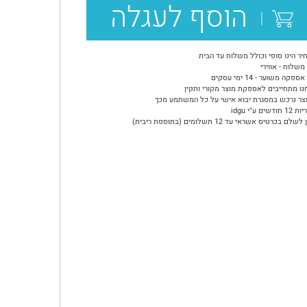
הוסף לעגלה
יר הינו סופי וכולל משלוח עד הבית
משלוח - אווירי
ספקה משוער - 14 ימי עסקים
נו מתחייבים לאספקת מוצר מקורי ותקין
צר נרכש במסגרת יבוא אישי על כל המשתמע מכך
ודשים ע"י idgu
שלם בכרטיס אשראי עד 12 תשלומים (בתוספת ריבית)