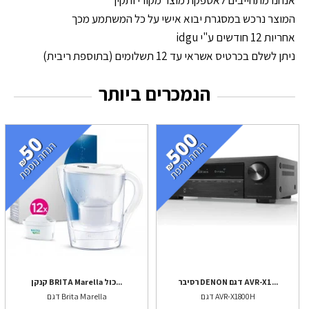
אנחנו מתחייבים לאספקת מוצר מקורי ותקין
המוצר נרכש במסגרת יבוא אישי על כל המשתמע מכך
אחריות 12 חודשים ע"י idgu
ניתן לשלם בכרטיס אשראי עד 12 תשלומים (בתוספת ריבית)
הנמכרים ביותר
רסיבר DENON דגם AVR-X1...
קנקן BRITA Marella כול...
דגם AVR-X1800H
דגם Brita Marella