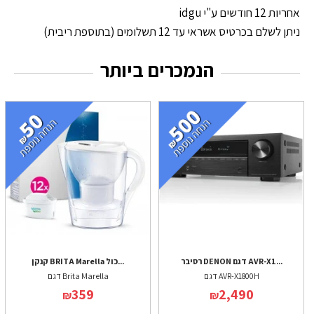
אחריות 12 חודשים ע"י idgu
ניתן לשלם בכרטיס אשראי עד 12 תשלומים (בתוספת ריבית)
הנמכרים ביותר
רסיבר DENON דגם AVR-X1...
קנקן BRITA Marella כול...
דגם AVR-X1800H
דגם Brita Marella
359
2,490
₪
₪