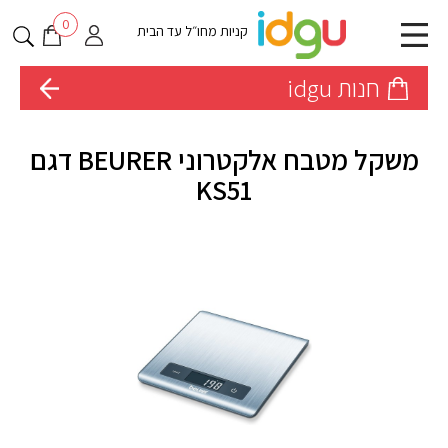
0
קניות מחו״ל עד הבית
חנות idgu
משקל מטבח אלקטרוני BEURER דגם
KS51